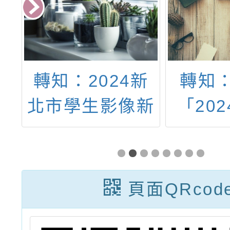
年
轉知：2024新
轉知
理
北市學生影像新
「20
柔
星獎種子新星組
際動
「線上分享工作
6
坊」
頁面QRcod
動