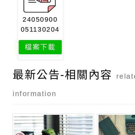
24050900
051130204
0732attac
檔案下載
h1
最新公告-相關內容
rela
information