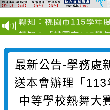
【甄選結果(第12招)】
學年度第1學期第9次代
轉知：桃園市115學年
學年度第1學期第7次代
結果(第4招)
轉知：「桃園市115學
賽及師生本土語及新住
結果(第12招)
轉知：「115年金融知
比賽實施要點」
賽實施要點
轉知臺中市政府政風處
動辦法」
最新公告-學務處
轉知：「115學年度全
城市手牽手，綠能透明
送本會辦理「11
轉知：桃園市115年度
劇比賽實施要點」及修
畫影片一案
中等學校熱舞大
【甄選結果(第11招)】
敬師藝文競賽』實施計
表