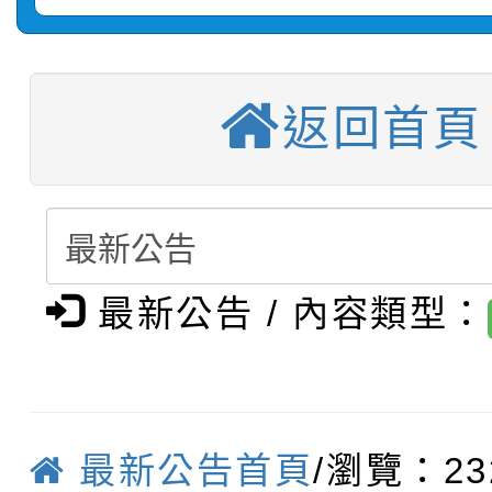
【甄選結果(第3招)】公
學年度第1學期第7次代
【甄選結果(第4招)】公
學年度第1學期第9次代
結果(第11招)
返回首頁
【甄選結果(第12招)】
學年度第1學期第9次代
結果(第3招)
轉知：桃園市115學年
學年度第1學期第7次代
結果(第4招)
轉知：「桃園市115學
賽及師生本土語及新住
結果(第12招)
轉知：「115年金融知
最新公告 / 內容類型：
比賽實施要點」
賽實施要點
轉知臺中市政府政風處
動辦法」
轉知：「115學年度全
城市手牽手，綠能透明
最新公告首頁
/瀏覽：23