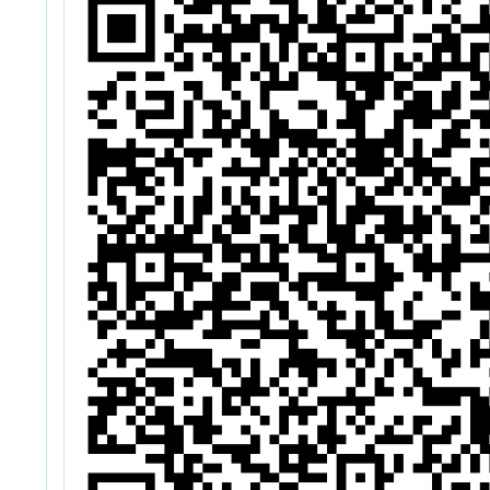
排
驗
暑
驗
6
學
能
」