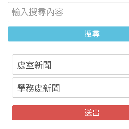
轉知：桃園市115年度
劇比賽實施要點」及修
畫影片一案
【甄選結果(第11招)】
敬師藝文競賽』實施計
表
【甄選結果(第3招)】公
學年度第1學期第7次代
搜尋
學年度第1學期第9次代
結果(第11招)
結果(第3招)
送出