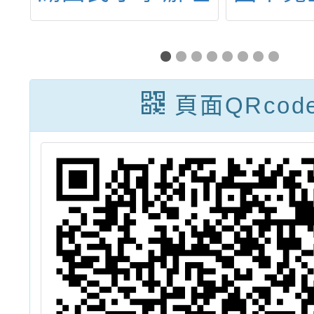
2學年度綠
健康運動公益專
初階海洋教
案」，延長報名
訓課程」
期間至113年10
頁面QRcod
資訊
月15日止，詳如
說明