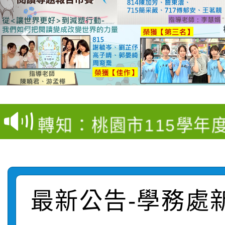
【甄選結果(第4招)】公
【甄選結果(第12招)】
學年度第1學期第9次代
轉知：桃園市115學年
學年度第1學期第7次代
結果(第4招)
轉知：「桃園市115學
賽及師生本土語及新住
結果(第12招)
轉知：「115年金融知
比賽實施要點」
賽實施要點
最新公告-學務處
轉知臺中市政府政風處
動辦法」