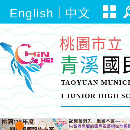
English
中文
桃園市立
青
溪
國
TAOYUAN MUNICI
I JUNIOR HIGH 