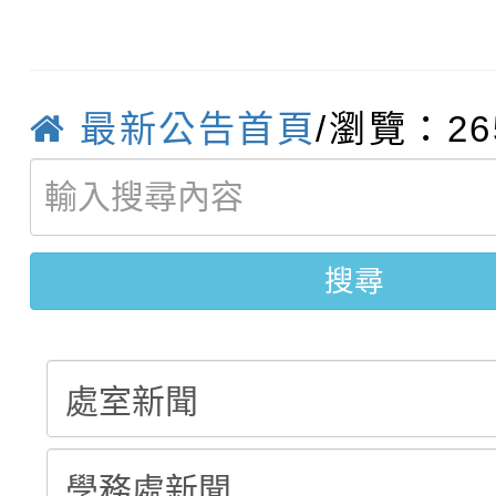
轉知：「115年金融知
比賽實施要點」
賽實施要點
轉知臺中市政府政風處
動辦法」
轉知：「115學年度全
城市手牽手，綠能透明
最新公告首頁
/瀏覽：26
轉知：桃園市115年度
劇比賽實施要點」及修
畫影片一案
【甄選結果(第11招)】
敬師藝文競賽』實施計
表
搜尋
【甄選結果(第3招)】公
學年度第1學期第7次代
學年度第1學期第9次代
結果(第11招)
結果(第3招)