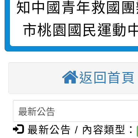
轉知：「115學年度全
城市手牽手，綠能透明
知中國青年救國團
轉知：桃園市115年度
劇比賽實施要點」及修
畫影片一案
市桃園國民運動中
【甄選結果(第11招)】
敬師藝文競賽』實施計
表
【甄選結果(第3招)】公
學年度第1學期第7次代
【甄選結果(第4招)】公
學年度第1學期第9次代
結果(第11招)
返回首頁
【甄選結果(第12招)】
學年度第1學期第9次代
結果(第3招)
轉知：桃園市115學年
學年度第1學期第7次代
結果(第4招)
轉知：「桃園市115學
賽及師生本土語及新住
結果(第12招)
最新公告 / 內容類型：