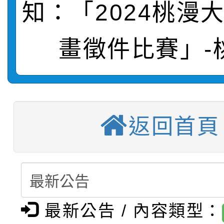
知：「2024桃漫
轉知：桃園市115年度
劇比賽實施要點」及修
畫影片一案
畫徵件比賽」-
【甄選結果(第11招)】
敬師藝文競賽』實施計
表
【甄選結果(第3招)】公
學年度第1學期第7次代
【甄選結果(第4招)】公
學年度第1學期第9次代
結果(第11招)
返回首頁
【甄選結果(第12招)】
學年度第1學期第9次代
結果(第3招)
轉知：桃園市115學年
學年度第1學期第7次代
結果(第4招)
轉知：「桃園市115學
賽及師生本土語及新住
結果(第12招)
最新公告 / 內容類型：
轉知：「115年金融知
比賽實施要點」
賽實施要點