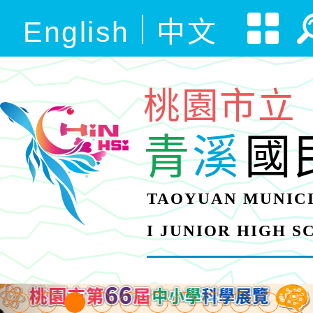
English
中文
桃園市立
青
溪
國
TAOYUAN MUNICI
I JUNIOR HIGH 