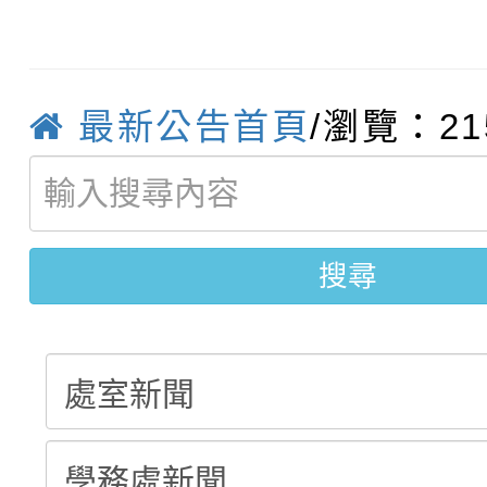
轉知臺中市政府政風處
動辦法」
轉知：「115學年度全
城市手牽手，綠能透明
最新公告首頁
/瀏覽：21
轉知：桃園市115年度
劇比賽實施要點」及修
畫影片一案
【甄選結果(第11招)】
敬師藝文競賽』實施計
表
【甄選結果(第3招)】公
學年度第1學期第7次代
搜尋
學年度第1學期第9次代
結果(第11招)
結果(第3招)