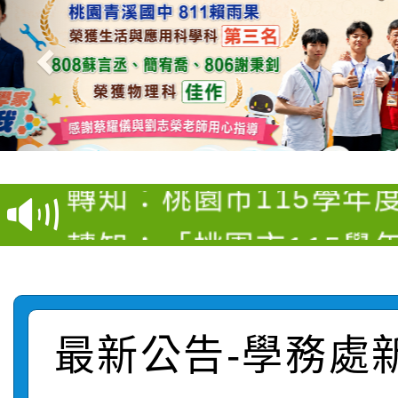
【甄選結果(第4招)】公
【甄選結果(第12招)】
學年度第1學期第9次代
轉知：桃園市115學年
學年度第1學期第7次代
結果(第4招)
轉知：「桃園市115學
賽及師生本土語及新住
結果(第12招)
轉知：「115年金融知
比賽實施要點」
賽實施要點
轉知臺中市政府政風處
動辦法」
最新公告-學務處
轉知：「115學年度全
城市手牽手，綠能透明