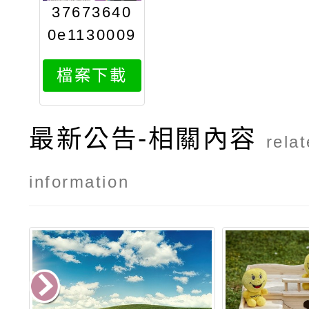
37673640
0e1130009
272attach
檔案下載
1
最新公告-相關內容
rela
information