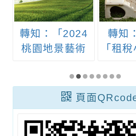
巨
轉知：「2024
轉知：
」
桃園地景藝術
「租稅
節」導覽志工招
e起來
募
影片學
樂網
頁面QRcod