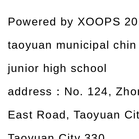
Powered by
XOOPS
20
taoyuan municipal chin
junior high school
address：
No. 124, Zh
East Road, Taoyuan Cit
Taoyuan City 330