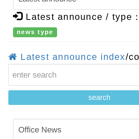
法」
轉知臺中市政府政風處製
Latest announce / type
牽手，綠能透明齊步走」
轉知：「115學年度全國
news type
賽實施要點」及修正內容
轉知：桃園市115年度『品
藝文競賽』實施計畫
【甄選結果(第11招)】公告
Latest announce index
/c
度第1學期第7次代理教師甄
【甄選結果(第3招)】公告
招)
度第1學期第9次代理教師甄
search
招)