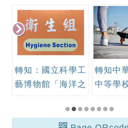
年
轉知：國立科學工
轉知中
歌
藝博物館「海洋之
中等學
」
謎」及「動物王
辦理「1
國」電影海報各1
中等學
份
社團幹
Page QRcod