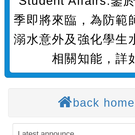
Student Affairs
賽實施要點」及修正內容
轉知：桃園市115年度『品
季即將來臨，為防範
藝文競賽』實施計畫
【甄選結果(第11招)】公告
度第1學期第7次代理教師甄
溺水意外及強化學生
【甄選結果(第3招)】公告
招)
度第1學期第9次代理教師甄
【甄選結果(第4招)】公告
相關知能，詳
招)
度第1學期第9次代理教師甄
【甄選結果(第12招)】公告
招)
度第1學期第7次代理教師甄
轉知：桃園市115學年度
招)
back home
師生本土語及新住民語歌
轉知：「桃園市115學年
實施要點」
轉知：「115年金融知識