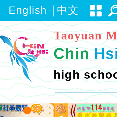
English
中文
Taoyuan M
Chin
Hs
high scho