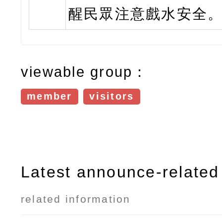
醒民眾注意戲水安全
viewable group：
member
visitors
Latest announce-related 
related information