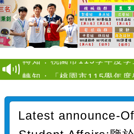
【甄選結果(第4招)】公告
度第1學期第9次代理教師甄
【甄選結果(第12招)】公告
招)
度第1學期第7次代理教師甄
轉知：桃園市115學年度
招)
師生本土語及新住民語歌
轉知：「桃園市115學年
實施要點」
轉知：「115年金融知識
法」
轉知臺中市政府政風處製
Latest announce-Of
牽手，綠能透明齊步走」
轉知：「115學年度全國