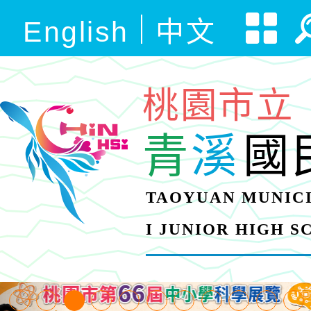
English
中文
桃園市立
青
溪
國
TAOYUAN MUNICI
I JUNIOR HIGH 