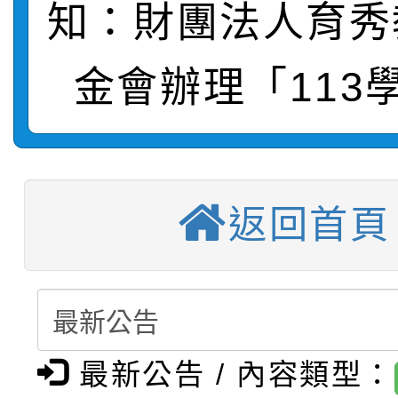
知：財團法人育秀
轉知：桃園市115年度
劇比賽實施要點」及修
畫影片一案
金會辦理「113
【甄選結果(第11招)】
敬師藝文競賽』實施計
表
【甄選結果(第3招)】公
學年度第1學期第7次代
【甄選結果(第4招)】公
學年度第1學期第9次代
結果(第11招)
返回首頁
【甄選結果(第12招)】
學年度第1學期第9次代
結果(第3招)
轉知：桃園市115學年
學年度第1學期第7次代
結果(第4招)
轉知：「桃園市115學
賽及師生本土語及新住
結果(第12招)
最新公告 / 內容類型：
轉知：「115年金融知
比賽實施要點」
賽實施要點