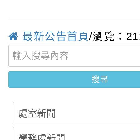
轉知臺中市政府政風處
動辦法」
轉知：「115學年度全
城市手牽手，綠能透明
最新公告首頁
/瀏覽：21
轉知：桃園市115年度
劇比賽實施要點」及修
畫影片一案
【甄選結果(第11招)】
敬師藝文競賽』實施計
表
【甄選結果(第3招)】公
搜尋
學年度第1學期第7次代
學年度第1學期第9次代
結果(第11招)
結果(第3招)