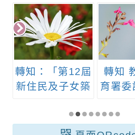
6
轉知：「第12屆
轉知 
領
新住民及子女築
育署委
夢計畫」
林匹克
理「2
體育事