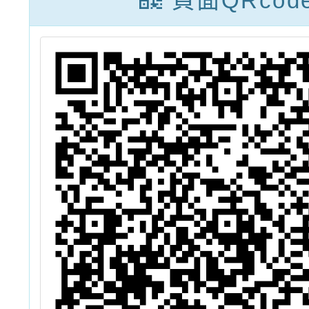
頁面QRcod
訓營」
1份，