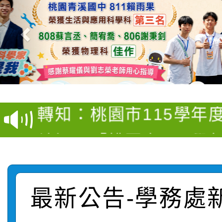
【甄選結果(第4招)】公
【甄選結果(第12招)】
學年度第1學期第9次代
轉知：桃園市115學年
學年度第1學期第7次代
結果(第4招)
轉知：「桃園市115學
賽及師生本土語及新住
結果(第12招)
轉知：「115年金融知
比賽實施要點」
賽實施要點
轉知臺中市政府政風處
動辦法」
最新公告-學務處
轉知：「115學年度全
城市手牽手，綠能透明