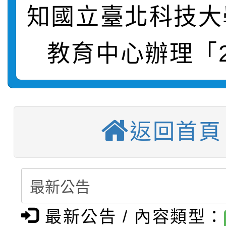
轉知：桃園市115年度
劇比賽實施要點」及修
畫影片一案
知國立臺北科技大
【甄選結果(第11招)】
敬師藝文競賽』實施計
表
教育中心辦理「2
【甄選結果(第3招)】公
學年度第1學期第7次代
【甄選結果(第4招)】公
學年度第1學期第9次代
結果(第11招)
【甄選結果(第12招)】
學年度第1學期第9次代
結果(第3招)
返回首頁
轉知：桃園市115學年
學年度第1學期第7次代
結果(第4招)
轉知：「桃園市115學
賽及師生本土語及新住
結果(第12招)
轉知：「115年金融知
比賽實施要點」
賽實施要點
最新公告 / 內容類型：