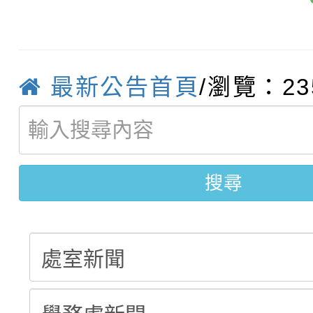
轉知臺中市政府政風處
動辦法」
轉知：「115學年度全
城市手牽手，綠能透明
轉知：桃園市115年度
劇比賽實施要點」及修
畫影片一案
最新公告首頁
/瀏覽：23
【甄選結果(第11招)】
敬師藝文競賽』實施計
表
【甄選結果(第3招)】公
學年度第1學期第7次代
搜尋
學年度第1學期第9次代
結果(第11招)
結果(第3招)