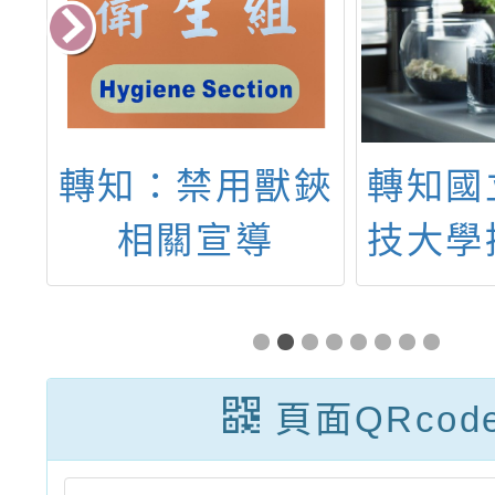
利
轉知：禁用獸鋏
轉知國
齡
相關宣導
技大學
營
中
階
「20
如
令營
頁面QRcod
案，