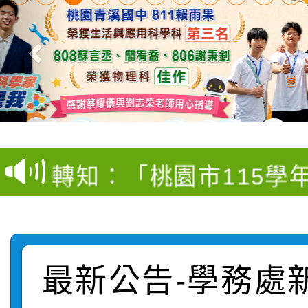
【甄選結果(第4招)】公
【甄選結果(第12招)】
學年度第1學期第9次代
轉知：桃園市115學年
學年度第1學期第7次代
結果(第4招)
轉知：「桃園市115學
賽及師生本土語及新住
結果(第12招)
轉知：「115年金融知
比賽實施要點」
賽實施要點
轉知臺中市政府政風處
動辦法」
最新公告-學務處
轉知：「115學年度全
城市手牽手，綠能透明