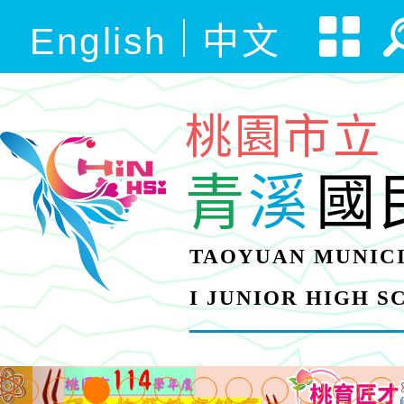
English
中文
桃園市立
青
溪
國
TAOYUAN MUNICI
I JUNIOR HIGH 