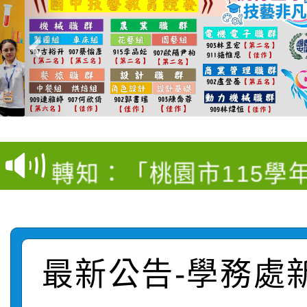
【甄選結果(第4招)】公
【甄選結果(第12招)】
學年度第1學期第9次代
轉知：桃園市115學年
學年度第1學期第7次代
結果(第4招)
轉知：「桃園市115學
賽及師生本土語及新住
結果(第12招)
轉知：「115年金融知
比賽實施要點」
賽實施要點
轉知臺中市政府政風處
動辦法」
最新公告-學務處
轉知：「115學年度全
城市手牽手，綠能透明