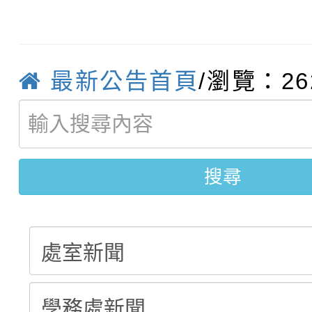
轉知臺中市政府政風處
動辦法」
轉知：「115學年度全
城市手牽手，綠能透明
轉知：桃園市115年度
劇比賽實施要點」及修
畫影片一案
最新公告首頁
/瀏覽：26
【甄選結果(第11招)】
敬師藝文競賽』實施計
表
【甄選結果(第3招)】公
學年度第1學期第7次代
搜尋
學年度第1學期第9次代
結果(第11招)
結果(第3招)