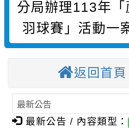
轉知：桃園市115年度
劇比賽實施要點」及修
畫影片一案
分局辦理113年
【甄選結果(第11招)】
敬師藝文競賽』實施計
表
羽球賽」活動一
【甄選結果(第3招)】公
學年度第1學期第7次代
【甄選結果(第4招)】公
學年度第1學期第9次代
結果(第11招)
【甄選結果(第12招)】
學年度第1學期第9次代
結果(第3招)
返回首頁
轉知：桃園市115學年
學年度第1學期第7次代
結果(第4招)
轉知：「桃園市115學
賽及師生本土語及新住
結果(第12招)
轉知：「115年金融知
比賽實施要點」
賽實施要點
最新公告 / 內容類型：