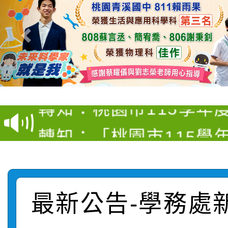
【甄選結果(第4招)】公
【甄選結果(第12招)】
學年度第1學期第9次代
轉知：桃園市115學年
學年度第1學期第7次代
結果(第4招)
轉知：「桃園市115學
賽及師生本土語及新住
結果(第12招)
轉知：「115年金融知
比賽實施要點」
賽實施要點
轉知臺中市政府政風處
動辦法」
最新公告-學務處
轉知：「115學年度全
城市手牽手，綠能透明