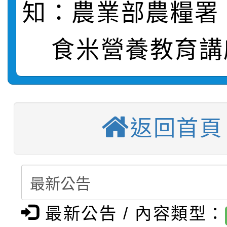
知：農業部農糧署「
轉知：桃園市115年度
劇比賽實施要點」及修
畫影片一案
【甄選結果(第11招)】
敬師藝文競賽』實施計
表
食米營養教育講
【甄選結果(第3招)】公
學年度第1學期第7次代
【甄選結果(第4招)】公
學年度第1學期第9次代
結果(第11招)
返回首頁
【甄選結果(第12招)】
學年度第1學期第9次代
結果(第3招)
轉知：桃園市115學年
學年度第1學期第7次代
結果(第4招)
轉知：「桃園市115學
賽及師生本土語及新住
結果(第12招)
轉知：「115年金融知
比賽實施要點」
賽實施要點
最新公告 / 內容類型：