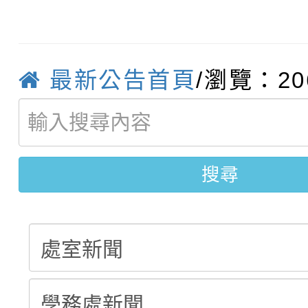
轉知臺中市政府政風處
動辦法」
轉知：「115學年度全
城市手牽手，綠能透明
最新公告首頁
/瀏覽：20
轉知：桃園市115年度
劇比賽實施要點」及修
畫影片一案
【甄選結果(第11招)】
敬師藝文競賽』實施計
表
【甄選結果(第3招)】公
學年度第1學期第7次代
搜尋
學年度第1學期第9次代
結果(第11招)
結果(第3招)