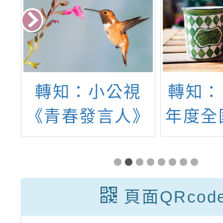
5
轉知：小公視
轉知：
r
《青春發言人》
年度全
 機
節目「AI與我們
術比賽
冬
的距離」主題教
賽桃
學資源
書寫
頁面QRcod