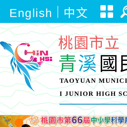
English
中文
桃園市立
青
溪
國
TAOYUAN MUNICI
I JUNIOR HIGH 