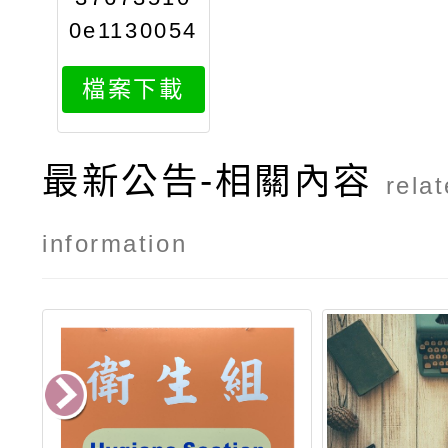
0e1130054
265attach
檔案下載
1
最新公告-相關內容
rela
information