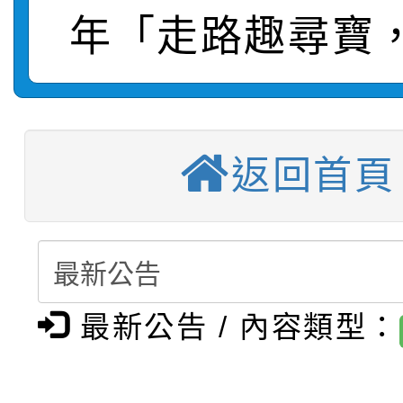
年「走路趣尋寶
【甄選結果(第11招)】
敬師藝文競賽』實施計
表
【甄選結果(第3招)】公
學年度第1學期第7次代
【甄選結果(第4招)】公
學年度第1學期第9次代
結果(第11招)
返回首頁
【甄選結果(第12招)】
學年度第1學期第9次代
結果(第3招)
轉知：桃園市115學年
學年度第1學期第7次代
結果(第4招)
轉知：「桃園市115學
賽及師生本土語及新住
結果(第12招)
最新公告 / 內容類型：
轉知：「115年金融知
比賽實施要點」
賽實施要點
轉知臺中市政府政風處
動辦法」