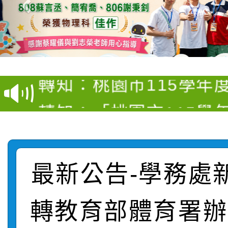
【甄選結果(第4招)】公
【甄選結果(第12招)】
學年度第1學期第9次代
轉知：桃園市115學年
學年度第1學期第7次代
結果(第4招)
轉知：「桃園市115學
賽及師生本土語及新住
結果(第12招)
轉知：「115年金融知
比賽實施要點」
賽實施要點
轉知臺中市政府政風處
動辦法」
最新公告-學務處
轉知：「115學年度全
城市手牽手，綠能透明
轉教育部體育署辦
轉知：桃園市115年度
劇比賽實施要點」及修
畫影片一案