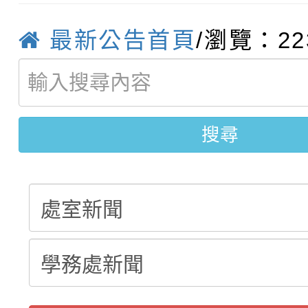
轉知：「115學年度全
城市手牽手，綠能透明
最新公告首頁
/瀏覽：22
轉知：桃園市115年度
劇比賽實施要點」及修
畫影片一案
【甄選結果(第11招)】
敬師藝文競賽』實施計
表
【甄選結果(第3招)】公
學年度第1學期第7次代
搜尋
學年度第1學期第9次代
結果(第11招)
結果(第3招)