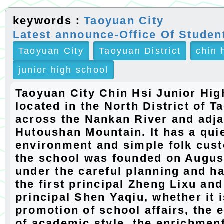
keywords：
Taoyuan City
Latest announce-Office Of Student
Taoyuan City
Taoyuan District
chin 
junior high school
Taoyuan City Chin Hsi Junior Hig
located in the North District of T
across the Nankan River and adja
Hutoushan Mountain. It has a qui
environment and simple folk cus
the school was founded on August
under the careful planning and h
the first principal Zheng Lixu and
principal Shen Yaqiu, whether it i
promotion of school affairs, the 
of academic style, the enrichment