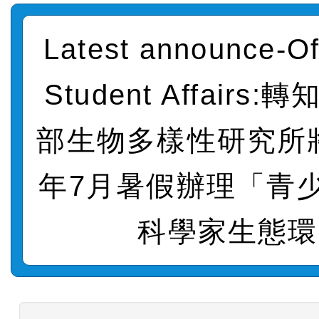
法」
轉知臺中市政府政風處製
Latest announce-Of
牽手，綠能透明齊步走」
轉知：「115學年度全國
Student Affairs
賽實施要點」及修正內容
轉知：桃園市115年度『品
藝文競賽』實施計畫
部生物多樣性研究所將
【甄選結果(第11招)】公告
度第1學期第7次代理教師甄
【甄選結果(第3招)】公告
年7月暑假辦理「青
招)
度第1學期第9次代理教師甄
【甄選結果(第4招)】公告
科學家生態環
招)
度第1學期第9次代理教師甄
【甄選結果(第12招)】公告
招)
度第1學期第7次代理教師甄
轉知：桃園市115學年度