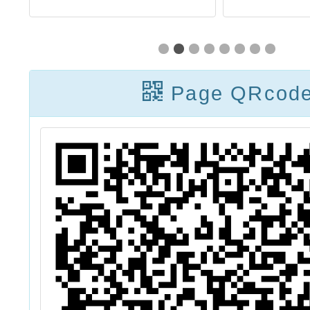
動融』適應體育微
畫「20
電影暨攝影競賽拍
珍珠
攝培訓工作坊」活
賽」，
Page QRcod
動辦法1份，請踴
校協助
躍報名參加，請查
鼓勵所
照。
名，