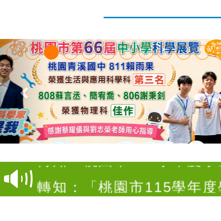
【甄選結果(第4招)】公告
度第1學期第9次代理教師甄
【甄選結果(第12招)】公告
招)
度第1學期第7次代理教師甄
轉知：桃園市115學年度
招)
師生本土語及新住民語歌
轉知：「桃園市115學年
實施要點」
轉知：「115年金融知識