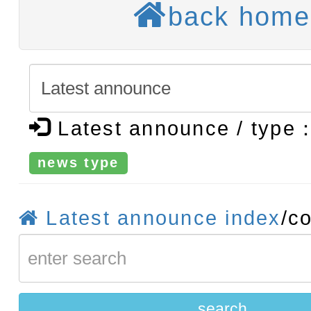
招)
師生本土語及新住民語歌
back home
轉知：「桃園市115學年
實施要點」
轉知：「115年金融知識
法」
轉知臺中市政府政風處製
牽手，綠能透明齊步走」
Latest announce / type
轉知：「115學年度全國
賽實施要點」及修正內容
news type
轉知：桃園市115年度『品
藝文競賽』實施計畫
【甄選結果(第11招)】公告
Latest announce index
/c
度第1學期第7次代理教師甄
【甄選結果(第3招)】公告
招)
度第1學期第9次代理教師甄
search