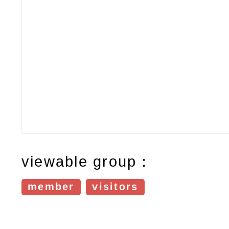
viewable group：
member
visitors