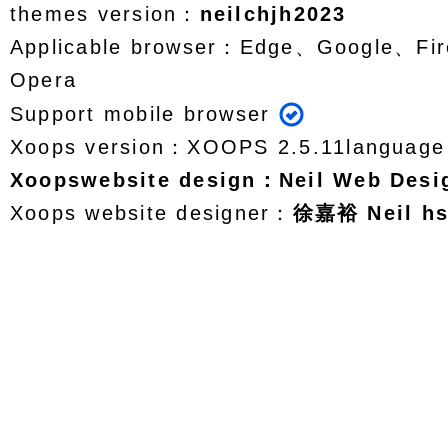
themes version：
neilchjh2023
Applicable browser：Edge、Google、Fir
Opera
Support mobile browser
Xoops version：
XOOPS 2.5.11
languag
Xoops
website design
：
Neil Web Des
Xoops website designer：
徐嘉裕 Neil h