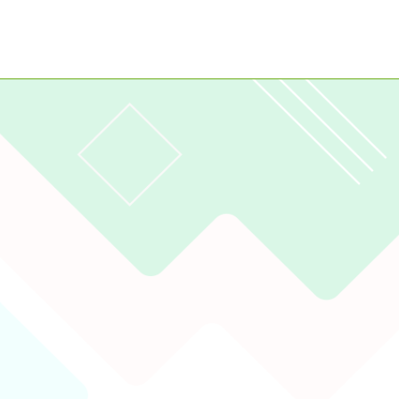
2023
gle、Firefox、Vivaldi、Opera
支援行
 2.5.11
網站語系：zh-TW
eil網站設計工坊
徐嘉裕 Neil hsu