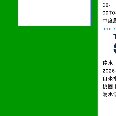
08-
09T0
中度颱
more.
停水
2026
自來
桃園
漏水