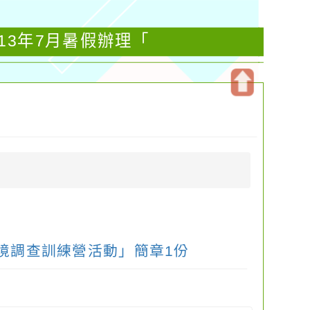
13年7月暑假辦理「
開
啟
上
方
區
塊
境調查訓練營活動」簡章1份