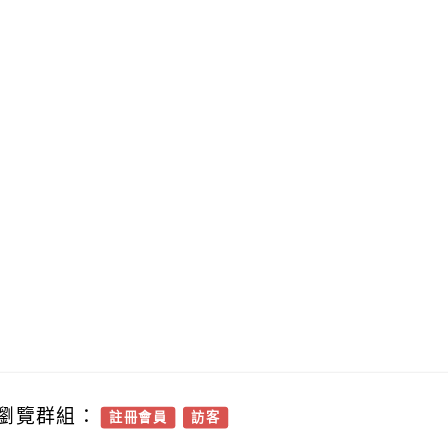
瀏覽群組：
註冊會員
訪客