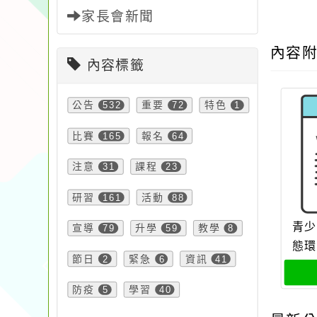
家長會新聞
內容
內容標籤
公告
532
重要
72
特色
1
比賽
165
報名
64
注意
31
課程
23
研習
161
活動
88
青少
宣導
79
升學
59
教學
8
態環
節日
2
緊急
6
資訊
41
防疫
5
學習
40