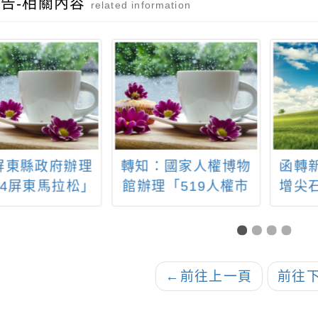
告-相關內容
related information
屏東縣政府辦理
轉知：國家人權博物
函轉
24屏東馬拉松」
館辦理「519人權市
增尖
海報1份，請查
集」體驗活動
水域
照。
域
←
前往上一頁
前往