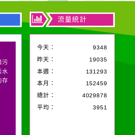
流量統計
今天：
9348
昨天：
19035
滴污
污水
本週：
131293
的存
本月：
152459
總計：
4029878
平均：
3951