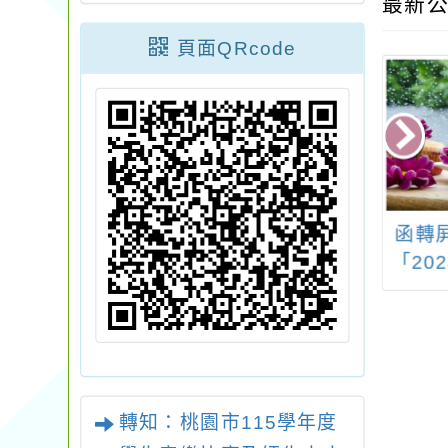
最新公
頁面QRcode
2024宜蘭綠色
轉知：「2025桃園大
函轉
會，遊客於園區
龍門鱻漫遊嘉年華系
「20
定地點刷卡，最
列活動」
電子
取得8小時環境教
育學習時數
轉知：桃園市115學年度