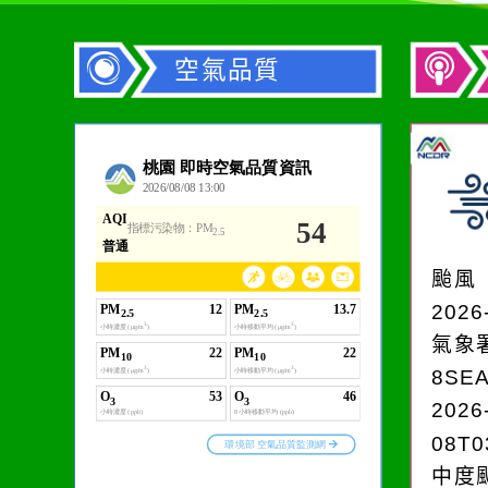
空氣品質
作者：網路小語
在實現理想的路途中，
必須排除一切干擾，特
颱風
別是要看清那些美麗的
2026
誘惑。
氣象
8SE
2026
08T0
中度颱