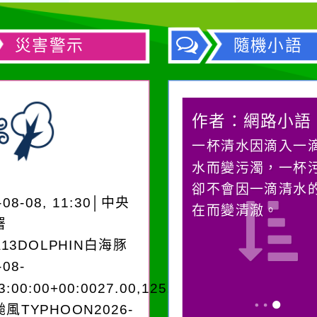
災害警示
隨機小語
作者：網路小語
作者：網路小語
生活是一面鏡子。你對
一杯清水因滴入一
它笑，它就對你笑；你
水而變污濁，一杯
對它哭，它也對你哭。
卻不會因一滴清水
-08-08, 11:30│中央
在而變清澈。
署
A13DOLPHIN白海豚
-08-
3:00:00+00:0027.00,125.503545962280
風TYPHOON2026-