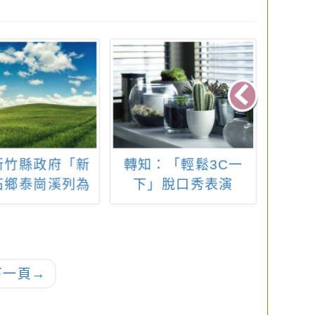
新竹縣政府「新
轉知：「輕鬆3C一
轉知
石鄉泰崗溪列為
下」脫口秀表演
VS.
遊憩活動禁止水
」公告1份
下一頁
→