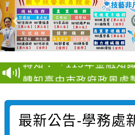
轉知：桃園市115學年
轉知：「桃園市115學
賽及師生本土語及新住
轉知：「115年金融知
比賽實施要點」
賽實施要點
轉知臺中市政府政風處
動辦法」
轉知：「115學年度全
城市手牽手，綠能透明
轉知：桃園市115年度
劇比賽實施要點」及修
畫影片一案
最新公告-學務處
【甄選結果(第11招)】
敬師藝文競賽』實施計
表