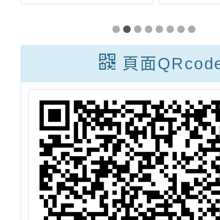
「路跑活動參與
年校慶
者安全維護及權
之一：
益保障應注意事
《小丑
頁面QRcod
項」，及行政規
馬戲劇
則修正規定各1
期
份