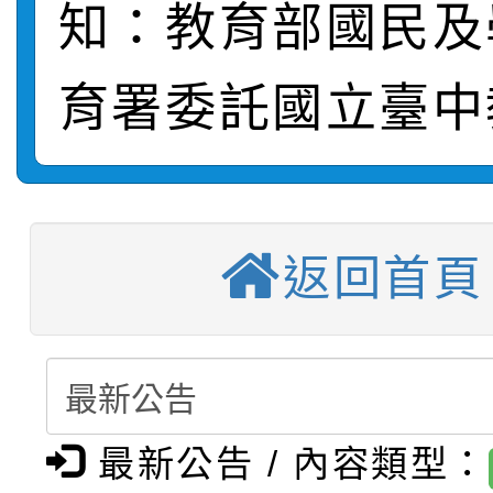
知：教育部國民及
【甄選結果(第3招)】公
學年度第1學期第7次代
桃園市家庭教育中心「
學年度第1學期第9次代
結果(第11招)
育署委託國立臺中
「校園短影音徵選活動
程資訊」、「暑期親子
結果(第3招)
轉知：桃園市115學年
員」簡章及活動海報，
「祖孫樂淘桃」、「愛
轉知：「桃園市115學
賽及師生本土語及新住
踴躍報名參加
返回首頁
絕-親子共學同樂會」
轉知：「115年金融知
比賽實施要點」
賽實施要點
站幸福系列講座及成長
轉知臺中市政府政風處
動辦法」
報，惠請貴機關(學校)
轉知：「115學年度全
城市手牽手，綠能透明
宣導。
最新公告 / 內容類型：