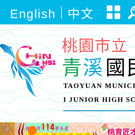
English
中文
桃園市立
青
溪
國
TAOYUAN MUNICI
I JUNIOR HIGH 