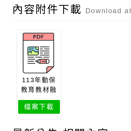
內容附件下載
Download a
113年動保
教育教材融
入校園課程
檔案下載
之教師研習
活動報名須
知