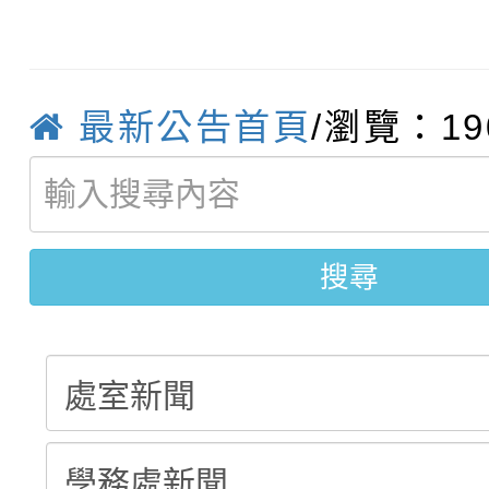
轉知：桃園市115年度
劇比賽實施要點」及修
畫影片一案
【甄選結果(第11招)】
敬師藝文競賽』實施計
表
最新公告首頁
/瀏覽：19
【甄選結果(第3招)】公
學年度第1學期第7次代
桃園市家庭教育中心「
學年度第1學期第9次代
結果(第11招)
「校園短影音徵選活動
程資訊」、「暑期親子
結果(第3招)
搜尋
員」簡章及活動海報，
「祖孫樂淘桃」、「愛
踴躍報名參加
絕-親子共學同樂會」
站幸福系列講座及成長