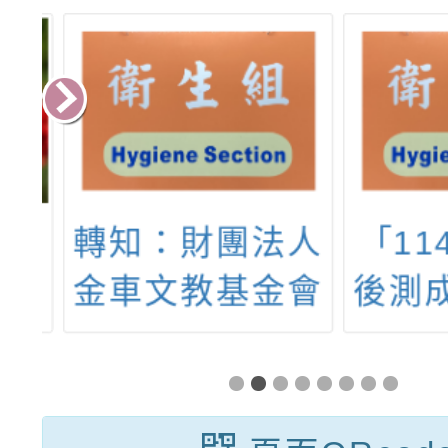
5
轉知：財團法人
「11
華
金車文教基金會
後測成
樂
辦理「2024清
果報告
」
淨海洋-淨灘合
康主播
員
作計畫」
計