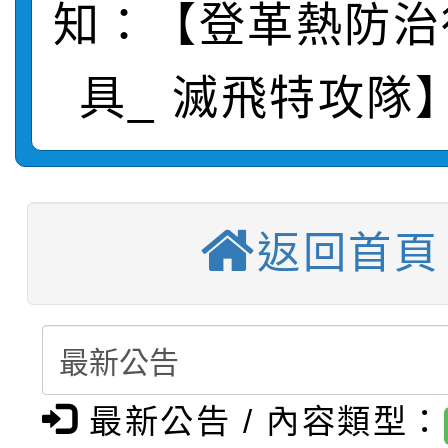
知：【登革熱防治
轉知：桃園市115年度
劇比賽實施要點」及修
畫影片一案
具_ 滅飛特攻隊
【甄選結果(第11招)】
敬師藝文競賽』實施計
表
【甄選結果(第3招)】公
學年度第1學期第7次代
【甄選結果(第4招)】公
學年度第1學期第9次代
結果(第11招)
返回首頁
【甄選結果(第12招)】
學年度第1學期第9次代
結果(第3招)
轉知：桃園市115學年
學年度第1學期第7次代
結果(第4招)
轉知：「桃園市115學
賽及師生本土語及新住
結果(第12招)
最新公告 / 內容類型：
轉知：「115年金融知
比賽實施要點」
賽實施要點