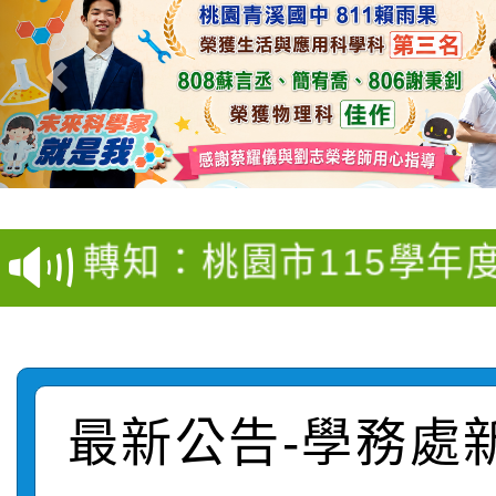
【甄選結果(第4招)】公
【甄選結果(第12招)】
學年度第1學期第9次代
轉知：桃園市115學年
學年度第1學期第7次代
結果(第4招)
轉知：「桃園市115學
賽及師生本土語及新住
結果(第12招)
轉知：「115年金融知
比賽實施要點」
賽實施要點
轉知臺中市政府政風處
動辦法」
最新公告-學務處
轉知：「115學年度全
城市手牽手，綠能透明