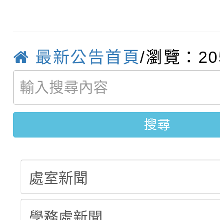
轉知臺中市政府政風處
動辦法」
轉知：「115學年度全
城市手牽手，綠能透明
最新公告首頁
/瀏覽：20
轉知：桃園市115年度
劇比賽實施要點」及修
畫影片一案
【甄選結果(第11招)】
敬師藝文競賽』實施計
表
搜尋
【甄選結果(第3招)】公
學年度第1學期第7次代
學年度第1學期第9次代
結果(第11招)
結果(第3招)