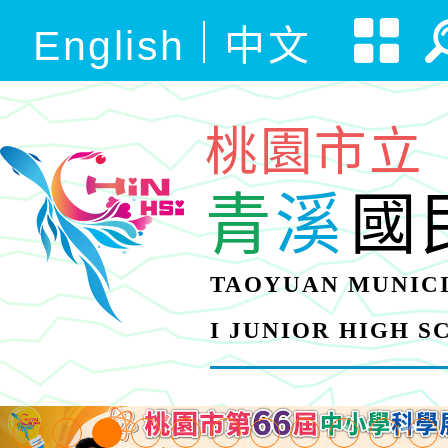
English
中文
桃園市立
青
溪
國
TAOYUAN MUNICI
I JUNIOR HIGH 