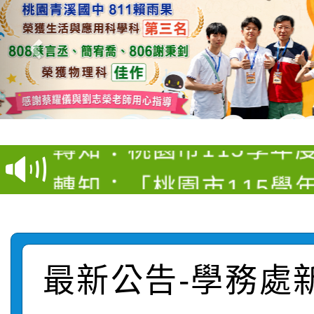
【甄選結果(第4招)】公
【甄選結果(第12招)】
學年度第1學期第9次代
轉知：桃園市115學年
學年度第1學期第7次代
結果(第4招)
轉知：「桃園市115學
賽及師生本土語及新住
結果(第12招)
轉知：「115年金融知
比賽實施要點」
賽實施要點
轉知臺中市政府政風處
動辦法」
最新公告-學務處
轉知：「115學年度全
城市手牽手，綠能透明