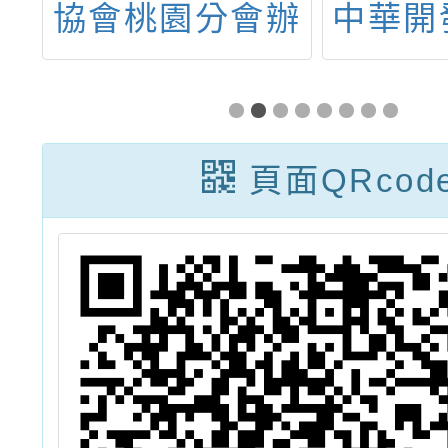
源
協會桃園分會辦
中華開
辦
理節能推廣講座
金會辦
國
及工作坊資訊各
班的小
農
1份
天份大
頁面QRcod
徵
計畫」
推
」