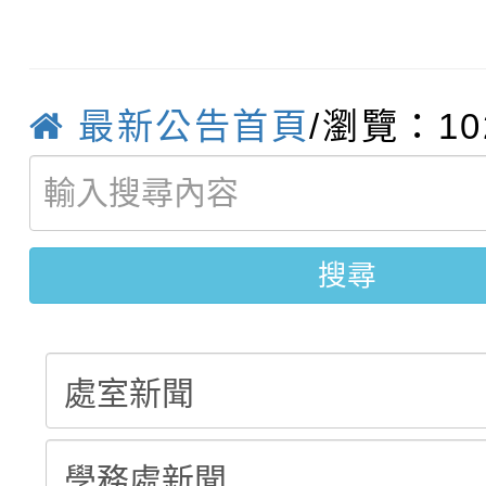
轉知臺中市政府政風處
動辦法」
轉知：「115學年度全
城市手牽手，綠能透明
最新公告首頁
/瀏覽：10
轉知：桃園市115年度
劇比賽實施要點」及修
畫影片一案
【甄選結果(第11招)】
敬師藝文競賽』實施計
表
【甄選結果(第3招)】公
學年度第1學期第7次代
搜尋
學年度第1學期第9次代
結果(第11招)
結果(第3招)