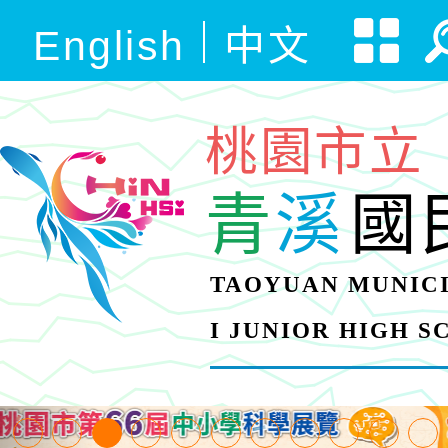
English
中文
桃園市立
青
溪
國
TAOYUAN MUNICI
I JUNIOR HIGH 