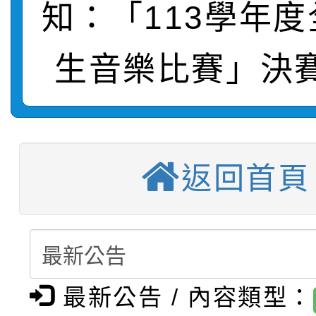
知：「113學年
轉知：桃園市115年度
劇比賽實施要點」及修
畫影片一案
【甄選結果(第11招)】
敬師藝文競賽』實施計
表
生音樂比賽」決
【甄選結果(第3招)】公
學年度第1學期第7次代
【甄選結果(第4招)】公
學年度第1學期第9次代
結果(第11招)
返回首頁
【甄選結果(第12招)】
學年度第1學期第9次代
結果(第3招)
轉知：桃園市115學年
學年度第1學期第7次代
結果(第4招)
轉知：「桃園市115學
賽及師生本土語及新住
結果(第12招)
轉知：「115年金融知
比賽實施要點」
賽實施要點
最新公告 / 內容類型：