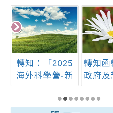
航
轉知：「2025
轉知函
理
海外科學營-新
政府及
練
加坡親子科學
府共
營」
「20
界壯年