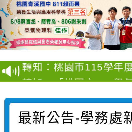
【甄選結果(第4招)】公
【甄選結果(第12招)】
學年度第1學期第9次代
轉知：桃園市115學年
學年度第1學期第7次代
結果(第4招)
轉知：「桃園市115學
賽及師生本土語及新住
結果(第12招)
轉知：「115年金融知
比賽實施要點」
賽實施要點
轉知臺中市政府政風處
動辦法」
最新公告-學務處
轉知：「115學年度全
城市手牽手，綠能透明