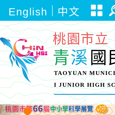
English
中文
桃園市立
青
溪
國
TAOYUAN MUNICI
I JUNIOR HIGH 