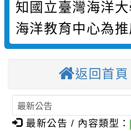
知國立臺灣海洋大
轉知：桃園市115年度
劇比賽實施要點」及修
畫影片一案
海洋教育中心為推
【甄選結果(第11招)】
敬師藝文競賽』實施計
表
【甄選結果(第3招)】公
學年度第1學期第7次代
【甄選結果(第4招)】公
學年度第1學期第9次代
結果(第11招)
返回首頁
【甄選結果(第12招)】
學年度第1學期第9次代
結果(第3招)
轉知：桃園市115學年
學年度第1學期第7次代
結果(第4招)
轉知：「桃園市115學
賽及師生本土語及新住
結果(第12招)
最新公告 / 內容類型：
轉知：「115年金融知
比賽實施要點」
賽實施要點