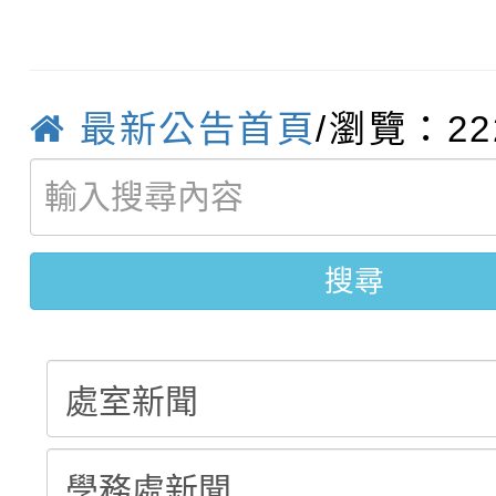
轉知臺中市政府政風處
動辦法」
轉知：「115學年度全
城市手牽手，綠能透明
最新公告首頁
/瀏覽：22
轉知：桃園市115年度
劇比賽實施要點」及修
畫影片一案
【甄選結果(第11招)】
敬師藝文競賽』實施計
表
【甄選結果(第3招)】公
學年度第1學期第7次代
搜尋
學年度第1學期第9次代
結果(第11招)
結果(第3招)