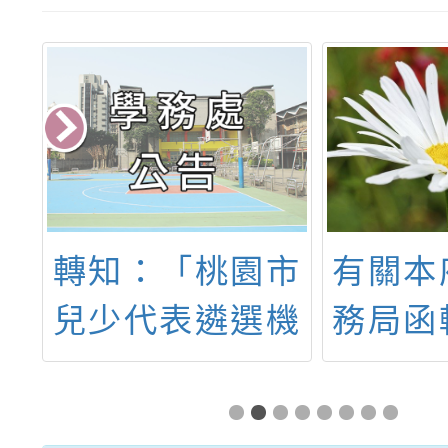
4
轉知：「桃園市
有關本
」
兒少代表遴選機
務局函
訊
制說明會－一日
年救
少代體驗營」活
「北區