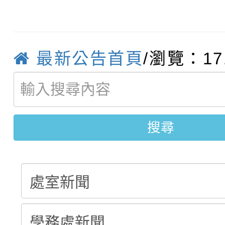
轉知臺中市政府政風處
動辦法」
轉知：「115學年度全
城市手牽手，綠能透明
最新公告首頁
/瀏覽：17
轉知：桃園市115年度
劇比賽實施要點」及修
畫影片一案
【甄選結果(第11招)】
敬師藝文競賽』實施計
表
【甄選結果(第3招)】公
學年度第1學期第7次代
搜尋
學年度第1學期第9次代
結果(第11招)
結果(第3招)