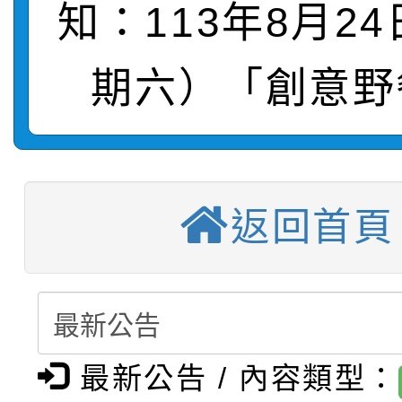
知：113年8月2
轉知：桃園市115年度
劇比賽實施要點」及修
畫影片一案
期六）「創意野
【甄選結果(第11招)】
敬師藝文競賽』實施計
表
【甄選結果(第3招)】公
學年度第1學期第7次代
【甄選結果(第4招)】公
學年度第1學期第9次代
結果(第11招)
返回首頁
【甄選結果(第12招)】
學年度第1學期第9次代
結果(第3招)
轉知：桃園市115學年
學年度第1學期第7次代
結果(第4招)
轉知：「桃園市115學
賽及師生本土語及新住
結果(第12招)
最新公告 / 內容類型：
轉知：「115年金融知
比賽實施要點」
賽實施要點