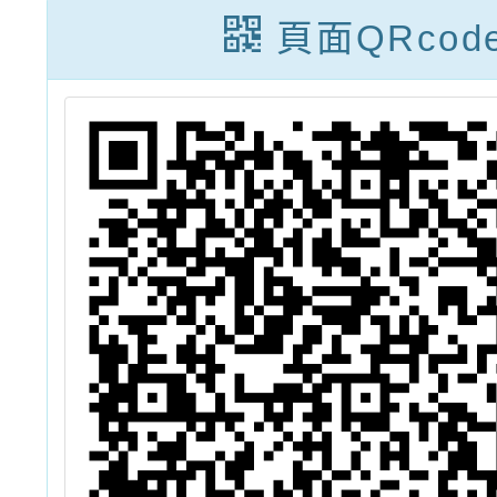
動
動中
頁面QRcod
館」1
營