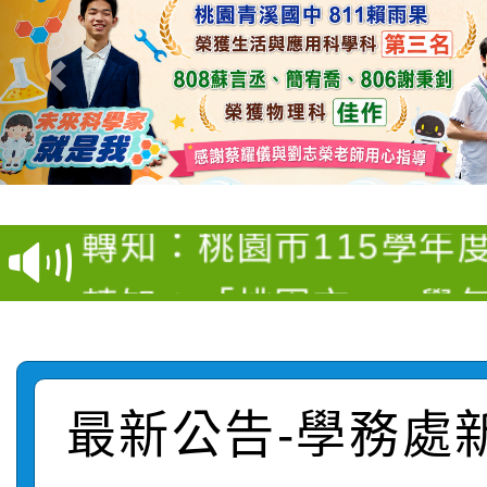
【甄選結果(第4招)】公
【甄選結果(第12招)】
學年度第1學期第9次代
轉知：桃園市115學年
學年度第1學期第7次代
結果(第4招)
轉知：「桃園市115學
賽及師生本土語及新住
結果(第12招)
轉知：「115年金融知
比賽實施要點」
賽實施要點
轉知臺中市政府政風處
動辦法」
最新公告-學務處
轉知：「115學年度全
城市手牽手，綠能透明