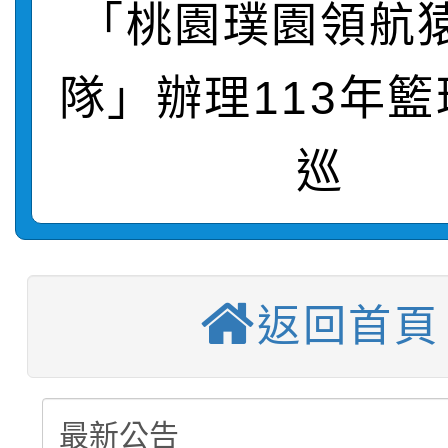
「桃園璞園領航
【甄選結果(第3招)】公
學年度第1學期第7次代
隊」辦理113年
桃園市家庭教育中心「
學年度第1學期第9次代
結果(第11招)
「校園短影音徵選活動
巡
程資訊」、「暑期親子
結果(第3招)
轉知：桃園市115學年
員」簡章及活動海報，
「祖孫樂淘桃」、「愛
轉知：「桃園市115學
賽及師生本土語及新住
踴躍報名參加
絕-親子共學同樂會」
返回首頁
轉知：「115年金融知
比賽實施要點」
賽實施要點
站幸福系列講座及成長
轉知臺中市政府政風處
動辦法」
報，惠請貴機關(學校)
轉知：「115學年度全
城市手牽手，綠能透明
宣導。