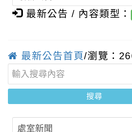
轉知：桃園市115年度
劇比賽實施要點」及修
最新公告 / 內容類型：
畫影片一案
【甄選結果(第11招)】
敬師藝文競賽』實施計
表
【甄選結果(第3招)】公
學年度第1學期第7次代
最新公告首頁
/瀏覽：26
桃園市家庭教育中心「
學年度第1學期第9次代
結果(第11招)
「校園短影音徵選活動
程資訊」、「暑期親子
結果(第3招)
員」簡章及活動海報，
「祖孫樂淘桃」、「愛
搜尋
踴躍報名參加
絕-親子共學同樂會」
站幸福系列講座及成長