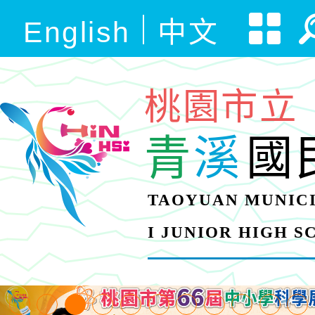
English
中文
桃園市立
青
溪
國
TAOYUAN MUNICI
I JUNIOR HIGH 