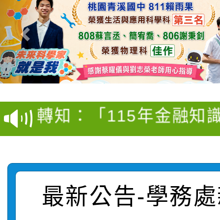
轉知：桃園市115學年
轉知：「桃園市115學
賽及師生本土語及新住
轉知：「115年金融知
比賽實施要點」
賽實施要點
轉知臺中市政府政風處
動辦法」
轉知：「115學年度全
城市手牽手，綠能透明
轉知：桃園市115年度
劇比賽實施要點」及修
最新公告-學務處
畫影片一案
【甄選結果(第11招)】
敬師藝文競賽』實施計
表