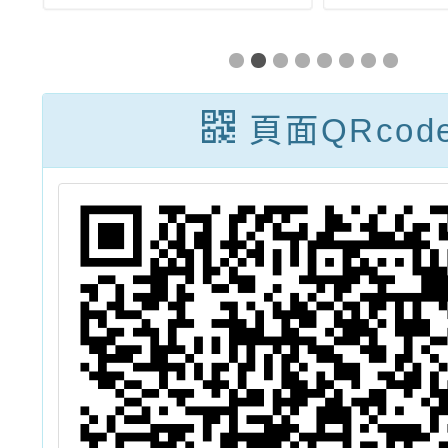
溫
30日至5月12日
彼岸之
案
辦理「2024宜
之
蘭綠色博覽會」
頁面QRcod
一案