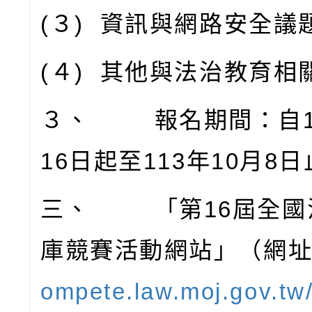
(
３
)
資訊與網路安全議
(
４
)
其他與法治教育相
３、
報名期間：自
16
日起至
113
年
10
月
8
日
三、
「第
16
屆全國
庫競賽活動網站」（網
ompete.law.moj.gov.tw