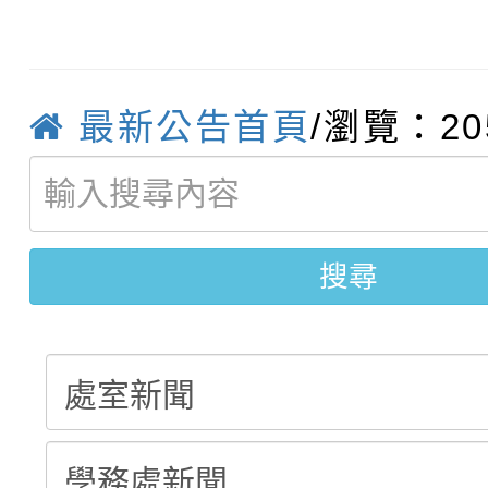
轉知：桃園市115年度
劇比賽實施要點」及修
畫影片一案
【甄選結果(第11招)】
敬師藝文競賽』實施計
表
最新公告首頁
/瀏覽：20
【甄選結果(第3招)】公
學年度第1學期第7次代
學年度第1學期第9次代
結果(第11招)
搜尋
結果(第3招)