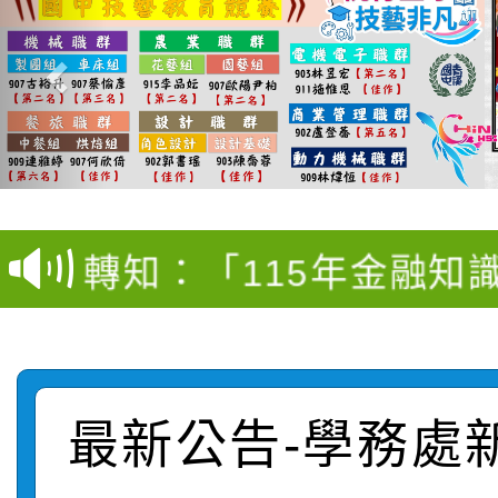
【甄選結果(第4招)】公
【甄選結果(第12招)】
學年度第1學期第9次代
轉知：桃園市115學年
學年度第1學期第7次代
結果(第4招)
轉知：「桃園市115學
賽及師生本土語及新住
結果(第12招)
轉知：「115年金融知
比賽實施要點」
賽實施要點
轉知臺中市政府政風處
動辦法」
轉知：「115學年度全
城市手牽手，綠能透明
最新公告-學務處
轉知：桃園市115年度
劇比賽實施要點」及修
畫影片一案