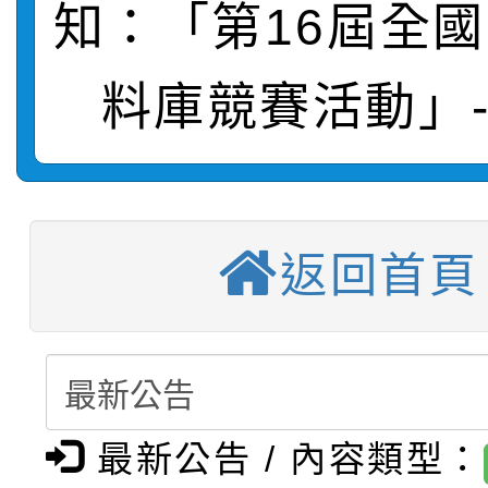
【甄選結果(第11招)】
敬師藝文競賽』實施計
表
知：「第16屆全
【甄選結果(第3招)】公
學年度第1學期第7次代
料庫競賽活動」
【甄選結果(第4招)】公
學年度第1學期第9次代
結果(第11招)
【甄選結果(第12招)】
學年度第1學期第9次代
結果(第3招)
轉知：桃園市115學年
學年度第1學期第7次代
結果(第4招)
返回首頁
轉知：「桃園市115學
賽及師生本土語及新住
結果(第12招)
轉知：「115年金融知
比賽實施要點」
賽實施要點
轉知臺中市政府政風處
動辦法」
最新公告 / 內容類型：
轉知：「115學年度全
城市手牽手，綠能透明