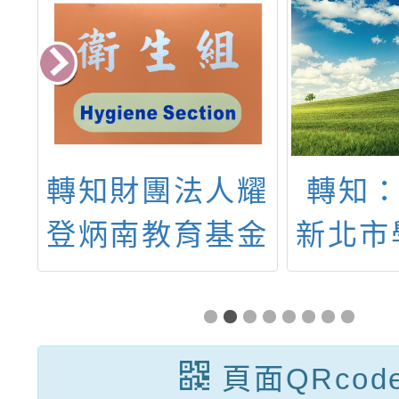
人
轉知財團法人耀
轉知：
師
登炳南教育基金
新北市
會
會、財團法人金
新星獎
殊
車文教基金會辦
護
理及台電電幻一
頁面QRcod