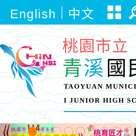
English
中文
桃園市立
青
溪
國
TAOYUAN MUNICI
I JUNIOR HIGH 