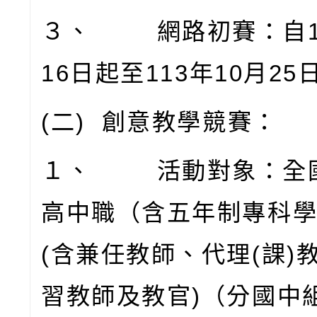
３、
網路初賽：自
16
日起至
113
年
10
月
25
(
二
)
創意教學競賽：
１、
活動對象：全
高中職（含五年制專科
(
含兼任教師、代理
(
課
)
習教師及教官
)
（分國中