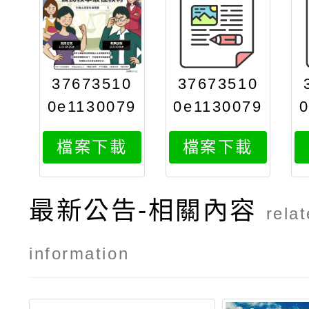
37673510
37673510
0e1130079
0e1130079
517attach
517attach
檔案下載
檔案下載
3
2
最新公告-相關內容
rela
information