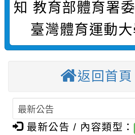
知 教育部體育署
轉知：桃園市115年度
劇比賽實施要點」及修
畫影片一案
【甄選結果(第11招)】
臺灣體育運動大
敬師藝文競賽』實施計
表
【甄選結果(第3招)】公
學年度第1學期第7次代
【甄選結果(第4招)】公
學年度第1學期第9次代
結果(第11招)
返回首頁
【甄選結果(第12招)】
學年度第1學期第9次代
結果(第3招)
轉知：桃園市115學年
學年度第1學期第7次代
結果(第4招)
轉知：「桃園市115學
賽及師生本土語及新住
結果(第12招)
轉知：「115年金融知
比賽實施要點」
最新公告 / 內容類型：
賽實施要點