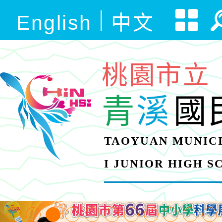
English
中文
桃園市立
青
溪
國
TAOYUAN MUNICI
I JUNIOR HIGH 