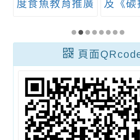
」
度食魚教育推廣
及《碳
：
計畫」徵案活動
議題式
藝
訊息
頁面QRcod