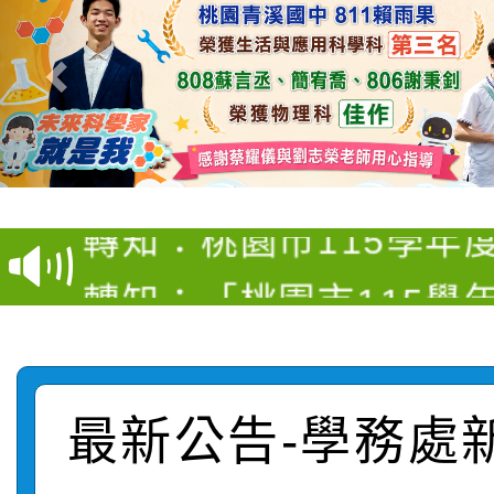
【甄選結果(第4招)】公
【甄選結果(第12招)】
學年度第1學期第9次代
轉知：桃園市115學年
學年度第1學期第7次代
結果(第4招)
轉知：「桃園市115學
賽及師生本土語及新住
結果(第12招)
轉知：「115年金融知
比賽實施要點」
賽實施要點
轉知臺中市政府政風處
動辦法」
最新公告-學務處
轉知：「115學年度全
城市手牽手，綠能透明