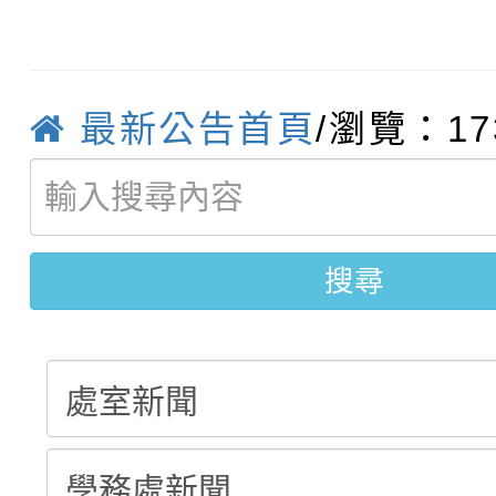
轉知臺中市政府政風處
動辦法」
轉知：「115學年度全
城市手牽手，綠能透明
最新公告首頁
/瀏覽：17
轉知：桃園市115年度
劇比賽實施要點」及修
畫影片一案
【甄選結果(第11招)】
敬師藝文競賽』實施計
表
【甄選結果(第3招)】公
學年度第1學期第7次代
搜尋
學年度第1學期第9次代
結果(第11招)
結果(第3招)