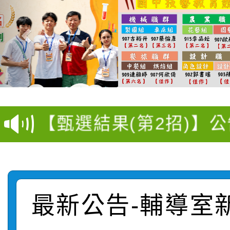
115學年度新生訓練注
115學年度新生補報到
【甄選結果(第10招)】
結果
【甄選結果(第2招)】公
學年度第1學期第7次代
轉知：本市公務人員協會
學年度第1學期第9次代
結果(第10招)
函轉運動部全民運動署辦
9月16日本府B2大禮堂
結果(第2招)
桃園區第七屆教育盃羽
最新公告-輔導室
推動社區運動俱樂部營
1次會員大會暨第7屆會
【甄選結果(第9招)】公