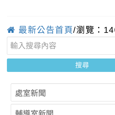
桃園區第七屆教育盃羽
推動社區運動俱樂部營
1次會員大會暨第7屆會
【甄選結果(第9招)】公
計畫」1 份，請踴躍報
最新公告首頁
/瀏覽：14
【甄選結果(第1招)】公
學年度第1學期第7次代
權責核予出席人員公(差
【甄選結果(第3招)】公
學年度第1學期第9次代
結果(第9招)
搜尋
學年度第1學期第8次代
結果(第1招)
結果(第3招)