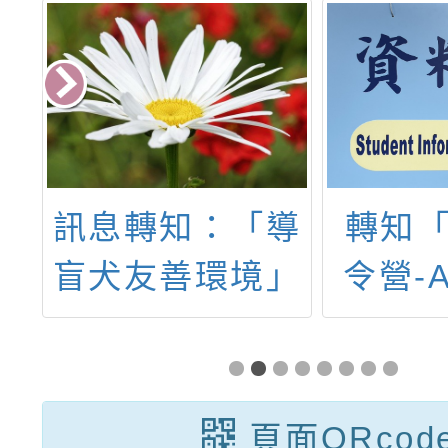
部
訊息轉知：「導
轉知「
署
盲犬友善環境」
令營-
家
慧
滿
資
頁面QRcod