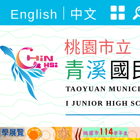
English
中文
桃園市立
青
溪
國
TAOYUAN MUNICI
I JUNIOR HIGH 