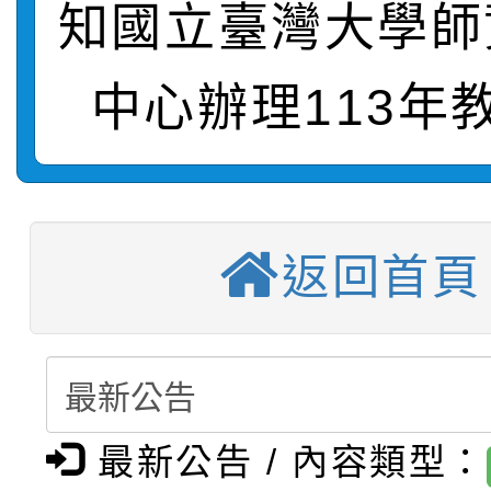
計畫」1 份，請踴躍報
知國立臺灣大學師
【甄選結果(第1招)】公
學年度第1學期第7次代
權責核予出席人員公(差
中心辦理113年
【甄選結果(第3招)】公
學年度第1學期第9次代
結果(第9招)
115學年度新生訓練注
學年度第1學期第8次代
結果(第1招)
115學年度新生補報到
結果(第3招)
返回首頁
【甄選結果(第10招)】
結果
【甄選結果(第2招)】公
學年度第1學期第7次代
轉知：本市公務人員協會
學年度第1學期第9次代
結果(第10招)
最新公告 / 內容類型：
函轉運動部全民運動署辦
9月16日本府B2大禮堂
結果(第2招)