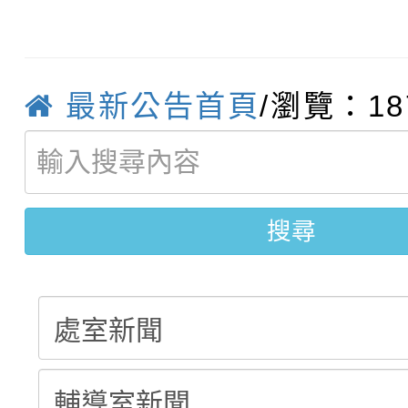
轉知臺中市政府政風處
動辦法」
轉知：「115學年度全
城市手牽手，綠能透明
最新公告首頁
/瀏覽：18
轉知：桃園市115年度
劇比賽實施要點」及修
畫影片一案
【甄選結果(第11招)】
敬師藝文競賽』實施計
表
【甄選結果(第3招)】公
學年度第1學期第7次代
搜尋
學年度第1學期第9次代
結果(第11招)
結果(第3招)