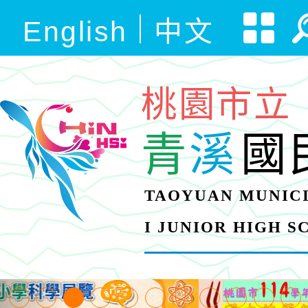
English
中文
桃園市立
青
溪
國
TAOYUAN MUNICI
I JUNIOR HIGH 