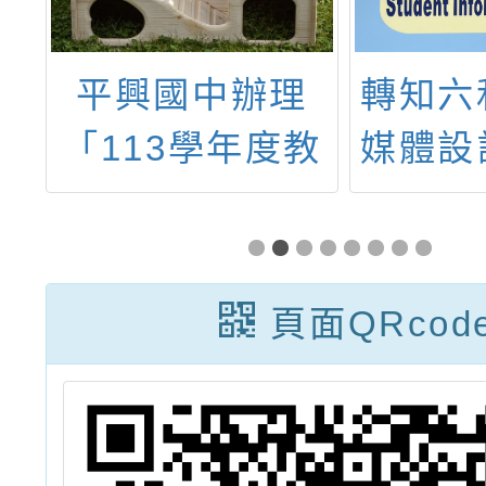
管
平興國中辦理
轉知六
理
「113學年度教
媒體設
驗
育優先區親職教
114
育講座—成就孩
業展暨
子的正向教養
展-亂
頁面QRcod
學」活動訊息