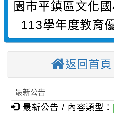
園市平鎮區文化國
轉知：桃園市115年度
劇比賽實施要點」及修
畫影片一案
113學年度教育
【甄選結果(第11招)】
敬師藝文競賽』實施計
表
【甄選結果(第3招)】公
學年度第1學期第7次代
【甄選結果(第4招)】公
學年度第1學期第9次代
結果(第11招)
返回首頁
【甄選結果(第12招)】
學年度第1學期第9次代
結果(第3招)
轉知：桃園市115學年
學年度第1學期第7次代
結果(第4招)
轉知：「桃園市115學
賽及師生本土語及新住
結果(第12招)
最新公告 / 內容類型：
轉知：「115年金融知
比賽實施要點」
賽實施要點