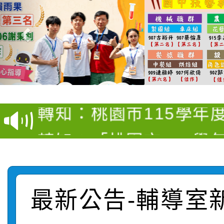
【甄選結果(第4招)】公
【甄選結果(第12招)】
學年度第1學期第9次代
轉知：桃園市115學年
學年度第1學期第7次代
結果(第4招)
轉知：「桃園市115學
賽及師生本土語及新住
結果(第12招)
轉知：「115年金融知
比賽實施要點」
賽實施要點
轉知臺中市政府政風處
動辦法」
最新公告-輔導室
轉知：「115學年度全
城市手牽手，綠能透明