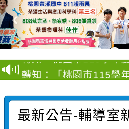
【甄選結果(第4招)】公
【甄選結果(第12招)】
學年度第1學期第9次代
轉知：桃園市115學年
學年度第1學期第7次代
結果(第4招)
轉知：「桃園市115學
賽及師生本土語及新住
結果(第12招)
轉知：「115年金融知
比賽實施要點」
賽實施要點
轉知臺中市政府政風處
動辦法」
最新公告-輔導室
轉知：「115學年度全
城市手牽手，綠能透明