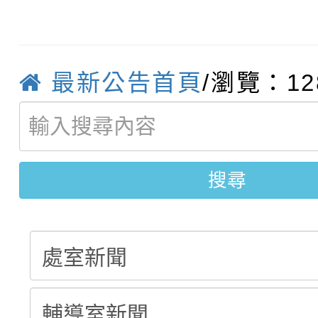
轉知臺中市政府政風處
動辦法」
轉知：「115學年度全
城市手牽手，綠能透明
最新公告首頁
/瀏覽：12
轉知：桃園市115年度
劇比賽實施要點」及修
畫影片一案
【甄選結果(第11招)】
敬師藝文競賽』實施計
表
【甄選結果(第3招)】公
學年度第1學期第7次代
搜尋
學年度第1學期第9次代
結果(第11招)
結果(第3招)