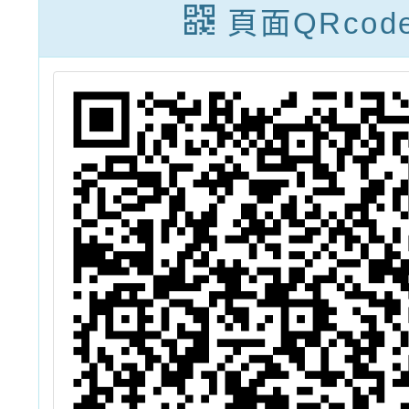
之「風
頁面QRcod
感銅盤