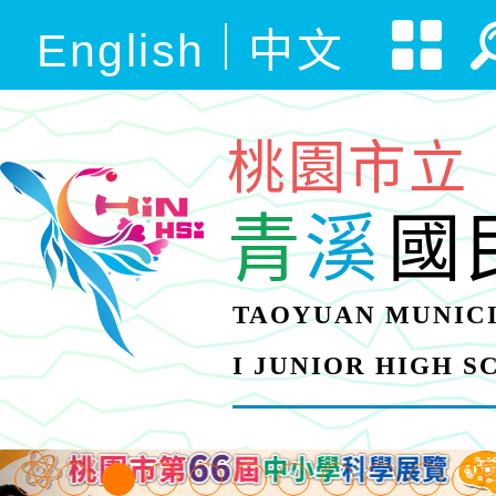
English
中文
桃園市立
青
溪
國
TAOYUAN MUNICI
I JUNIOR HIGH 