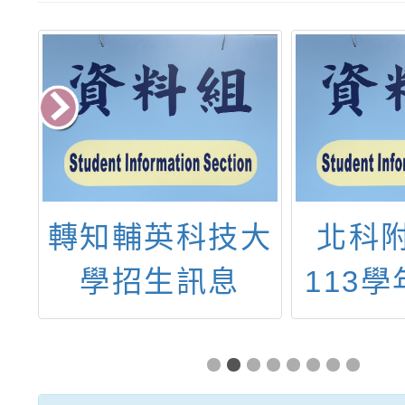
轉知輔英科技大
北科
桃
學招生訊息
113
學
化樂活
置
元視野