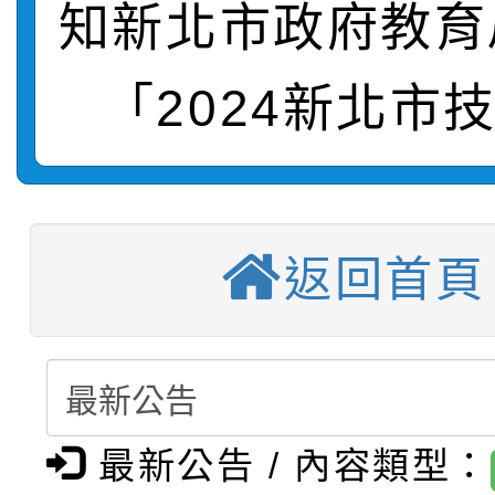
知新北市政府教育
轉知：桃園市115年度
劇比賽實施要點」及修
畫影片一案
【甄選結果(第11招)】
敬師藝文競賽』實施計
表
「2024新北市
【甄選結果(第3招)】公
學年度第1學期第7次代
【甄選結果(第4招)】公
學年度第1學期第9次代
結果(第11招)
【甄選結果(第12招)】
學年度第1學期第9次代
結果(第3招)
返回首頁
轉知：桃園市115學年
學年度第1學期第7次代
結果(第4招)
轉知：「桃園市115學
賽及師生本土語及新住
結果(第12招)
轉知：「115年金融知
比賽實施要點」
賽實施要點
最新公告 / 內容類型：