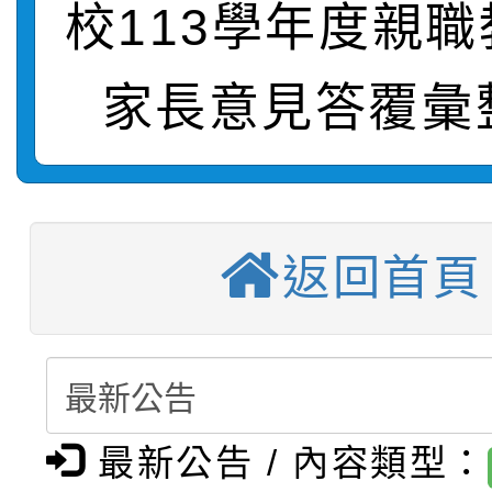
校113學年度親
轉知：桃園市115年度
劇比賽實施要點」及修
畫影片一案
【甄選結果(第11招)】
家長意見答覆彙
敬師藝文競賽』實施計
表
【甄選結果(第3招)】公
學年度第1學期第7次代
【甄選結果(第4招)】公
學年度第1學期第9次代
結果(第11招)
返回首頁
【甄選結果(第12招)】
學年度第1學期第9次代
結果(第3招)
轉知：桃園市115學年
學年度第1學期第7次代
結果(第4招)
轉知：「桃園市115學
賽及師生本土語及新住
結果(第12招)
轉知：「115年金融知
比賽實施要點」
最新公告 / 內容類型：
賽實施要點