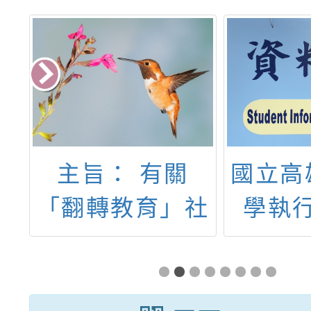
點
主旨： 有關
國立高
懷
「翻轉教育」社
學執
破
會情緒學習
「技職
你
（SEL）教學資
者-職
人
源推廣及教師支
適性發