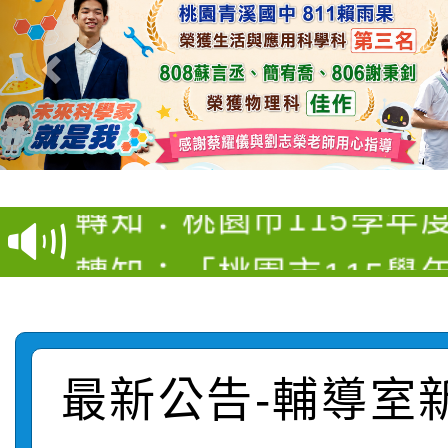
【甄選結果(第4招)】公
【甄選結果(第12招)】
學年度第1學期第9次代
轉知：桃園市115學年
學年度第1學期第7次代
結果(第4招)
轉知：「桃園市115學
賽及師生本土語及新住
結果(第12招)
轉知：「115年金融知
比賽實施要點」
賽實施要點
轉知臺中市政府政風處
動辦法」
最新公告-輔導室
轉知：「115學年度全
城市手牽手，綠能透明