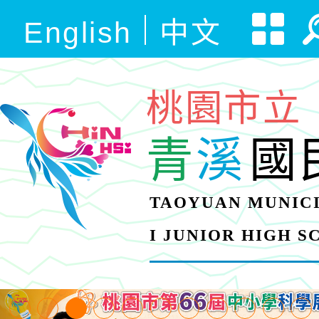
English
中文
桃園市立
青
溪
國
TAOYUAN MUNICI
I JUNIOR HIGH 