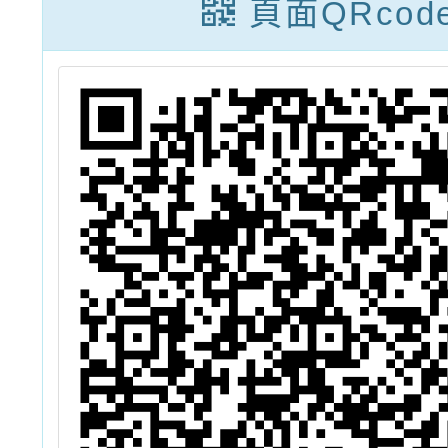
頁面QRcod
成
持方案，敬請貴
動總辦
校參考運用，並
出「拼
轉知全體教師。
來-你
的破風