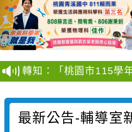
【甄選結果(第4招)】公
【甄選結果(第12招)】
學年度第1學期第9次代
轉知：桃園市115學年
學年度第1學期第7次代
結果(第4招)
轉知：「桃園市115學
賽及師生本土語及新住
結果(第12招)
轉知：「115年金融知
比賽實施要點」
賽實施要點
轉知臺中市政府政風處
動辦法」
轉知：「115學年度全
城市手牽手，綠能透明
最新公告-輔導室
轉知：桃園市115年度
劇比賽實施要點」及修
畫影片一案