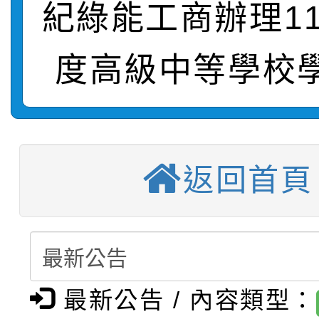
紀綠能工商辦理1
【甄選結果(第11招)】
敬師藝文競賽』實施計
表
度高級中等學校
【甄選結果(第3招)】公
學年度第1學期第7次代
【甄選結果(第4招)】公
學年度第1學期第9次代
結果(第11招)
【甄選結果(第12招)】
學年度第1學期第9次代
結果(第3招)
返回首頁
轉知：桃園市115學年
學年度第1學期第7次代
結果(第4招)
轉知：「桃園市115學
賽及師生本土語及新住
結果(第12招)
轉知：「115年金融知
比賽實施要點」
賽實施要點
最新公告 / 內容類型：
轉知臺中市政府政風處
動辦法」