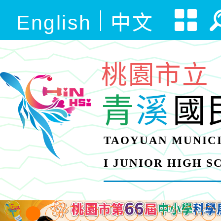
English
中文
桃園市立
青
溪
國
TAOYUAN MUNICI
I JUNIOR HIGH 