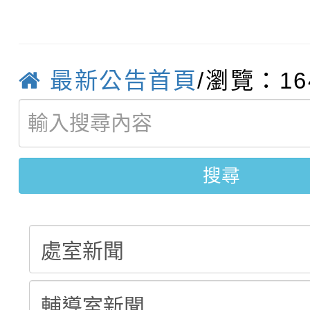
轉知：「115學年度全
城市手牽手，綠能透明
轉知：桃園市115年度
劇比賽實施要點」及修
畫影片一案
最新公告首頁
/瀏覽：16
【甄選結果(第11招)】
敬師藝文競賽』實施計
表
【甄選結果(第3招)】公
學年度第1學期第7次代
搜尋
學年度第1學期第9次代
結果(第11招)
結果(第3招)