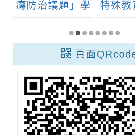
邀
癮防治議題」學
特殊教
第
術研討會
緒及行
飲
持資源
烹
諮詢
頁面QRcod