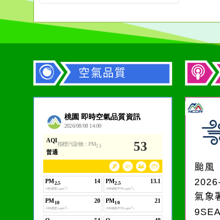
空氣品質
作者：網路小語
一杯清水因滴入一滴污
水而變污濁，一杯污水
颱風
卻不會因一滴清水的存
2026
在而變清澈。
氣象
9SE