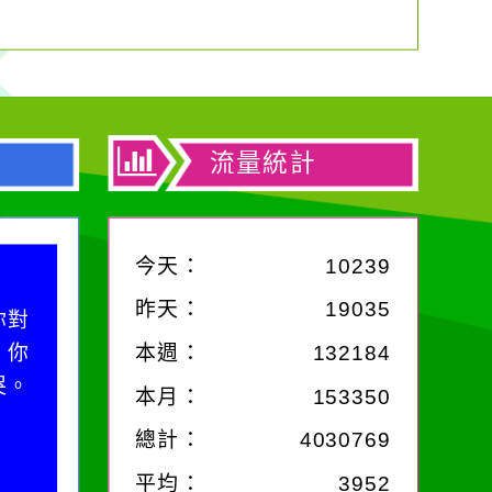
流量統計
今天：
10239
昨天：
19035
你對
；你
本週：
132184
哭。
本月：
153350
總計：
4030769
平均：
3952