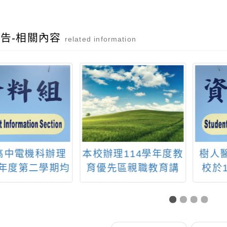
告-相關內容
related information
高中電機科辦理
本校辦理114學年度教
樹人
學年度第二學期均
育優先區親職教育講
校於1
「智慧程載莓好
座-「擁抱刺蝟孩子-與
(星
：機械手臂操作
青少年溝通互動的心
12:
及整合應用」跨
法與技法」，鼓勵教
遊樹
色課程、 教材開
師、家長 及社區人士