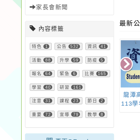
家長會新聞
最新公
內容標籤
特色
1
公告
532
資訊
41
活動
88
升學
59
防疫
5
報名
64
緊急
6
比賽
165
學習
40
研習
161
教育部委請國立
轉知：「國立清華大
龍潭
注意
31
課程
23
節日
2
學辦理114年度
學『2024 TSSE國際
113
園霸凌輔導人員
學術研討會-融合教育
質化
重要
72
宣導
79
教學
8
階工作坊(北部
的現在與未來』徵稿
生活
」，鼓勵教師踴躍
計畫一案」
編撰
報名參加。
校特