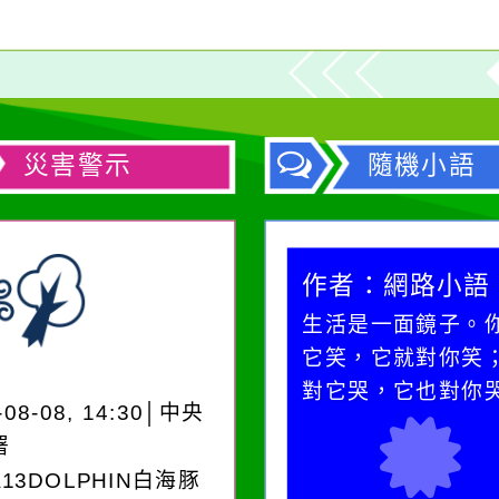
災害警示
隨機小語
作者：網路小語
作者：網路小語
在實現理想的路途中，
生活是一面鏡子。
必須排除一切干擾，特
它笑，它就對你笑
別是要看清那些美麗的
對它哭，它也對你
-08-08, 14:30│中央
誘惑。
署
A13DOLPHIN白海豚