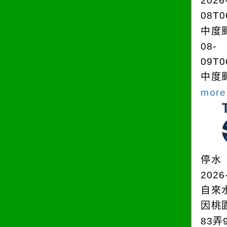
2026
08T0
中度颱
08-
09T0
中度颱
more.
停水
2026
自來
因桃
83弄