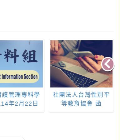
醫護管理專科學
社團法人台灣性別平
中原
14年2月22日
等教育協會 函
技巧
期六)08:30-
情境
30，辦理「貪吃蛇
人」校園開放活
動