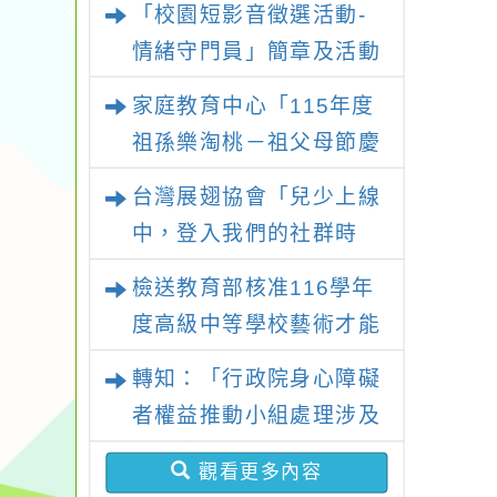
「校園短影音徵選活動-
「祖孫樂淘桃」、「愛
情緒守門員」簡章及活動
『原原』不絕-親子共學
海報，請鼓勵學生踴躍報
家庭教育中心「115年度
同樂會」、「邁向下一站
名參加
祖孫樂淘桃－祖父母節慶
幸福系列講座及成長團
祝活動」
體」海報，惠請貴機關
台灣展翅協會「兒少上線
(學校)運用多元管道宣
中，登入我們的社群時
導。
代！」2026兒少培力工
檢送教育部核准116學年
作坊報名簡章
度高級中等學校藝術才能
班特色招生甄選入學部分
轉知：「行政院身心障礙
招生學校調整國中教育會
者權益推動小組處理涉及
考錄取門檻相關附件1
違反身心障礙者權利公約
份，請查照。
觀看更多內容
申訴案件作業原則」