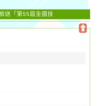
檢送「第55屆全國技
開
啟
上
方
區
塊