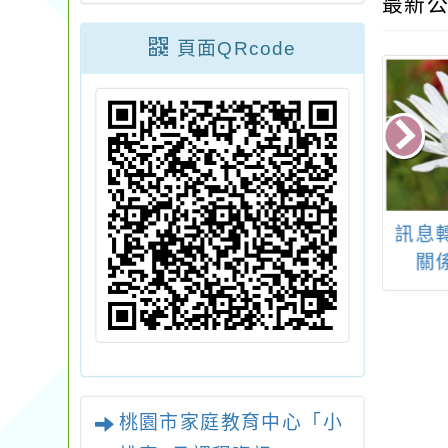
最新公
頁面QRcode
能工商辦理113
教育部辦理114年度
訊息
度「動力機械、
515國際家庭日「短影
關
政職群營隊活
音徵選活動」簡章及
，敬邀同學踴躍
海報電子檔，鼓勵踴
報名參加
躍投件。
桃園市家庭教育中心「小