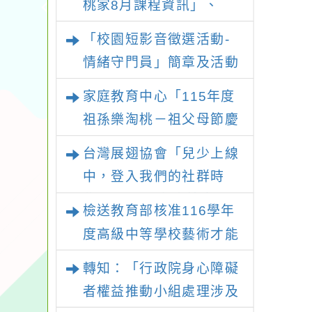
桃家8月課程資訊」、
「暑期親子電影營」、
「校園短影音徵選活動-
「祖孫樂淘桃」、「愛
情緒守門員」簡章及活動
『原原』不絕-親子共學
海報，請鼓勵學生踴躍報
家庭教育中心「115年度
同樂會」、「邁向下一站
名參加
祖孫樂淘桃－祖父母節慶
幸福系列講座及成長團
祝活動」
體」海報，惠請貴機關
台灣展翅協會「兒少上線
(學校)運用多元管道宣
中，登入我們的社群時
導。
代！」2026兒少培力工
檢送教育部核准116學年
作坊報名簡章
度高級中等學校藝術才能
班特色招生甄選入學部分
轉知：「行政院身心障礙
招生學校調整國中教育會
者權益推動小組處理涉及
考錄取門檻相關附件1