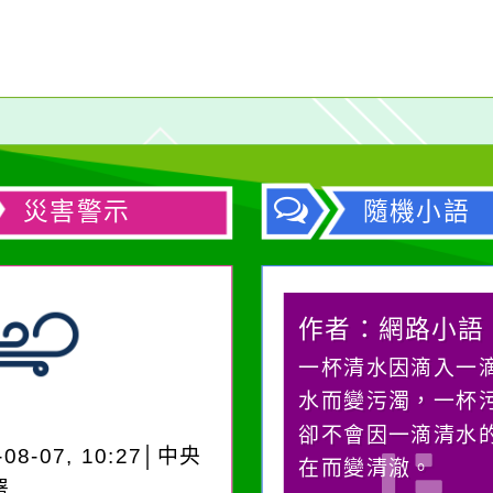
災害警示
隨機小語
作者：網路小語
作者：網路小語
生活是一面鏡子。你對
一杯清水因滴入一
它笑，它就對你笑；你
水而變污濁，一杯
對它哭，它也對你哭。
卻不會因一滴清水
-08-07, 10:27│中央
在而變清澈。
署