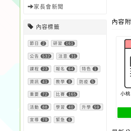
家長會新聞
內容
內容標籤
節日
2
研習
161
公告
532
注意
31
課程
23
報名
64
特色
1
資訊
41
教學
8
防疫
5
小桃
重要
72
比賽
165
活動
88
學習
40
升學
59
宣導
79
緊急
6