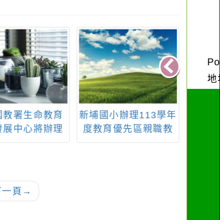
國教署生命教育
新埔國小辦理113學年
轉知
發展中心將辦理
度教育優先區親職教
供「
命教育素養導向
育講座-「解開孩子的
世界咖啡館培訓
情緒密碼」—學習增
坊」一案，請貴
進親子溝通的方法
知所屬教師踴躍
下一頁
→
參加，請查照。