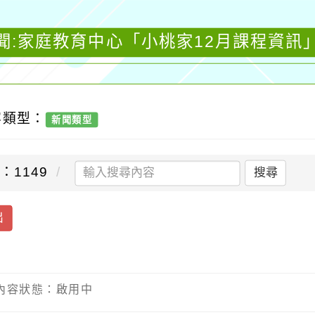
聞:家庭教育中心「小桃家12月課程資訊
容類型：
新聞類型
：1149
搜尋
出
」
/ 內容狀態：啟用中