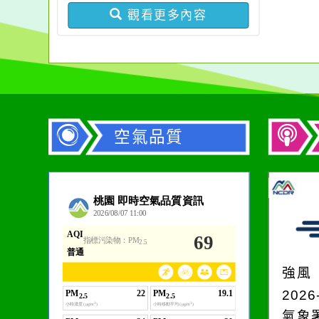
違反身心障礙者權利公約
份，請查照。
觀看更多內容
申訴案件作業原則」
空氣品質
作者：網路小語
在實現理想的路途中，
必須排除一切干擾，特
強風
別是要看清那些美麗的
2026
誘惑。
氣象