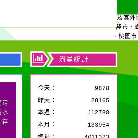
流量統計
今天：
9878
昨天：
20165
滴污
污水
本週：
112788
的存
本月：
133954
總計：
4011373