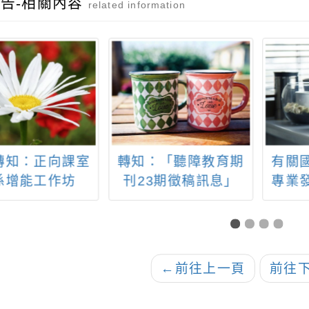
告-相關內容
related information
轉知：正向課室
轉知：「聽障教育期
有關
係增能工作坊
刊23期徵稿訊息」
專業
「生
教學-
工作
校轉
←
前往上一頁
前往
報名