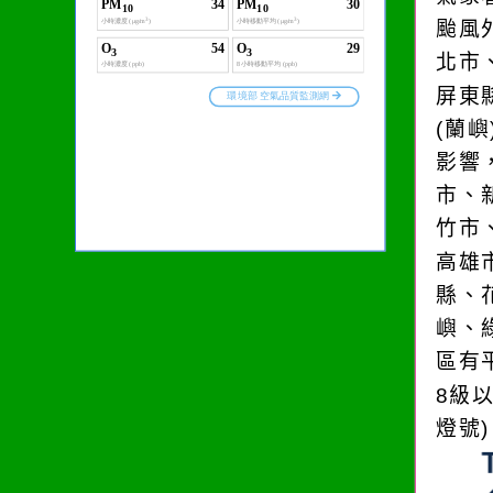
颱風
北市
屏東
(蘭
影響
市、
竹市
高雄
縣、
嶼、
區有
8級
燈號