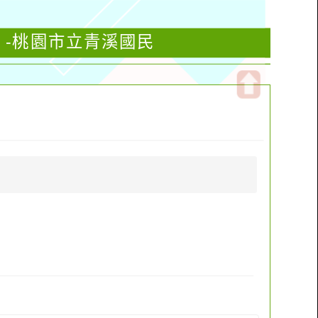
」-桃園市立青溪國民
開
啟
上
方
區
塊