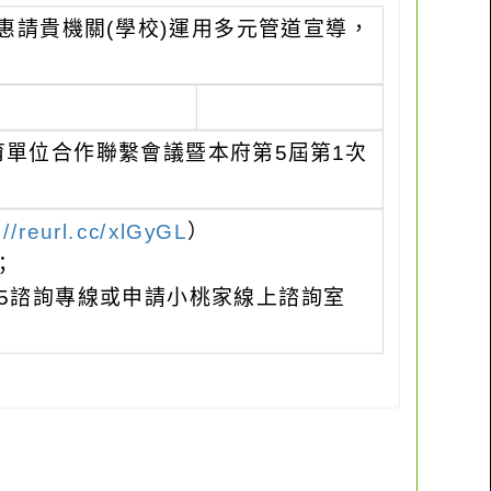
惠請貴機關(學校)運用多元管道宣導，
育單位合作聯繫會議暨本府第5屆第1次
://reurl.cc/xlGyGL
）
；
85諮詢專線或申請小桃家線上諮詢室