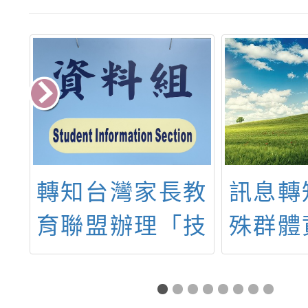
教
訊息轉知：「特
轉知家
技
殊群體資優學生
性侵害
-
發掘與輔導知能
辦理1
宣
研習」
「數位