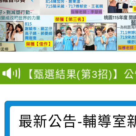
轉知：桃園市115年度
【甄選結果(第11招)】
敬師藝文競賽』實施計
【甄選結果(第3招)】公
學年度第1學期第7次代
桃園市家庭教育中心「
學年度第1學期第9次代
結果(第11招)
「校園短影音徵選活動
程資訊」、「暑期親子
結果(第3招)
最新公告-輔導室
115學年度新生訓練注
員」簡章及活動海報，
「祖孫樂淘桃」、「愛