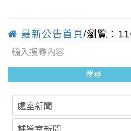
115學年度新生訓練注
員」簡章及活動海報，
「祖孫樂淘桃」、「愛
115學年度新生補報到
踴躍報名參加
絕-親子共學同樂會」
最新公告首頁
/瀏覽：11
【甄選結果(第10招)】
結果
站幸福系列講座及成長
【甄選結果(第2招)】公
學年度第1學期第7次代
報，惠請貴機關(學校)
搜尋
轉知：本市公務人員協會
學年度第1學期第9次代
結果(第10招)
宣導。
9月16日本府B2大禮堂
結果(第2招)
1次會員大會暨第7屆會