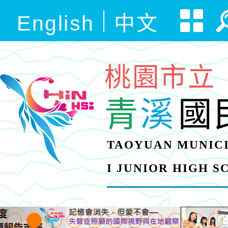
English
中文
桃園市立
青
溪
國
TAOYUAN MUNICI
I JUNIOR HIGH 