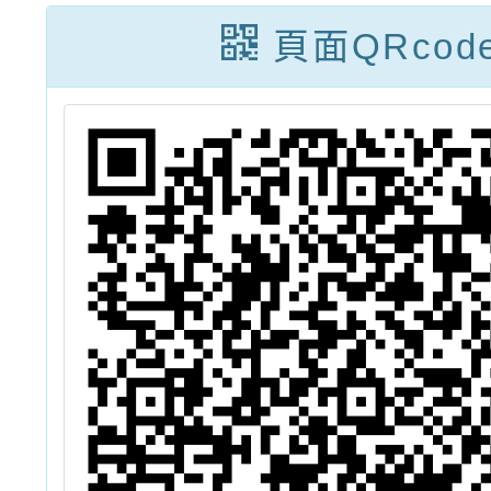
宣導種
頁面QRcod
訓練資
請鼓勵
參