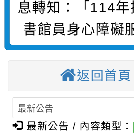
115學年度新生補報到
踴躍報名參加
絕-親子共學同樂會」
息轉知：「114
【甄選結果(第10招)】
結果
站幸福系列講座及成長
書館員身心障礙
【甄選結果(第2招)】公
學年度第1學期第7次代
報，惠請貴機關(學校)
轉知：本市公務人員協會
學年度第1學期第9次代
結果(第10招)
宣導。
轉知：桃園市115年度
9月16日本府B2大禮堂
結果(第2招)
返回首頁
【甄選結果(第11招)】
敬師藝文競賽』實施計
1次會員大會暨第7屆會
【甄選結果(第3招)】公
學年度第1學期第7次代
桃園市家庭教育中心「
學年度第1學期第9次代
結果(第11招)
最新公告 / 內容類型：
「校園短影音徵選活動
程資訊」、「暑期親子
結果(第3招)