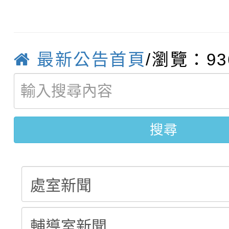
轉知臺中市政府政風處
動辦法」
轉知：「115學年度全
城市手牽手，綠能透明
最新公告首頁
/瀏覽：93
轉知：桃園市115年度
劇比賽實施要點」及修
畫影片一案
【甄選結果(第11招)】
敬師藝文競賽』實施計
表
【甄選結果(第3招)】公
學年度第1學期第7次代
搜尋
學年度第1學期第9次代
結果(第11招)
結果(第3招)