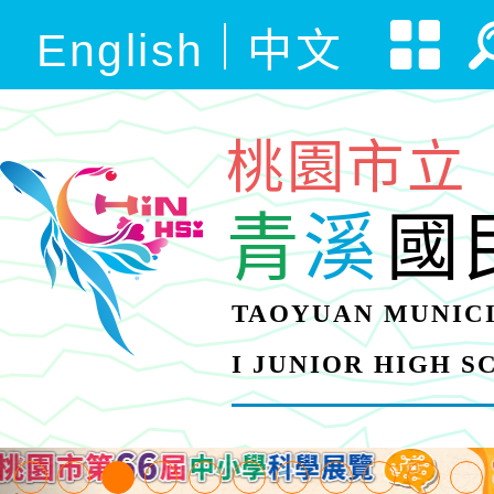
English
中文
桃園市立
青
溪
國
TAOYUAN MUNICI
I JUNIOR HIGH 