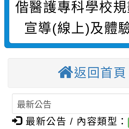
偕醫護專科學校規
轉知：桃園市115年度
劇比賽實施要點」及修
畫影片一案
【甄選結果(第11招)】
敬師藝文競賽』實施計
表
宣導(線上)及體
【甄選結果(第3招)】公
學年度第1學期第7次代
【甄選結果(第4招)】公
學年度第1學期第9次代
結果(第11招)
返回首頁
【甄選結果(第12招)】
學年度第1學期第9次代
結果(第3招)
轉知：桃園市115學年
學年度第1學期第7次代
結果(第4招)
轉知：「桃園市115學
賽及師生本土語及新住
結果(第12招)
轉知：「115年金融知
比賽實施要點」
賽實施要點
最新公告 / 內容類型：