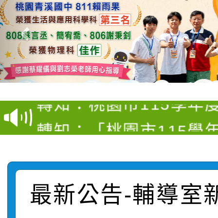
【甄選結果(第4招)】公
【甄選結果(第12招)】
學年度第1學期第9次代
轉知：桃園市115學年
學年度第1學期第7次代
結果(第4招)
轉知：「桃園市115學
賽及師生本土語及新住
結果(第12招)
轉知：「115年金融知
比賽實施要點」
賽實施要點
轉知臺中市政府政風處
動辦法」
最新公告-輔導室
轉知：「115學年度全
城市手牽手，綠能透明