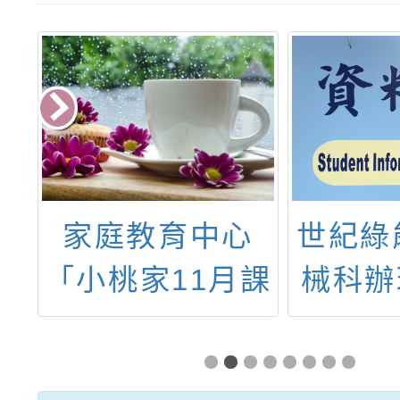
大
家庭教育中心
世紀綠
學
「小桃家11月課
械科辦
體
程資訊」
年度「
免
暑期營