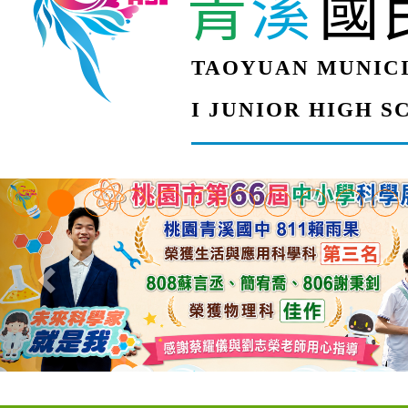
青
溪
國
TAOYUAN MUNICI
I JUNIOR HIGH 
【甄選結果(第4招)】公
【甄選結果(第12招)】
學年度第1學期第9次代
轉知：桃園市115學年
學年度第1學期第7次代
結果(第4招)