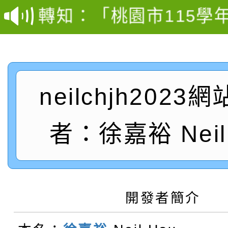
轉知：「桃園市115學
賽及師生本土語及新住
結果(第12招)
轉知：「115年金融知
比賽實施要點」
賽實施要點
轉知臺中市政府政風處
動辦法」
neilchjh2023
轉知：「115學年度全
城市手牽手，綠能透明
轉知：桃園市115年度
劇比賽實施要點」及修
畫影片一案
者：徐嘉裕 Neil 
【甄選結果(第11招)】
敬師藝文競賽』實施計
表
【甄選結果(第3招)】公
學年度第1學期第7次代
開發者簡介
【甄選結果(第4招)】公
學年度第1學期第9次代
結果(第11招)