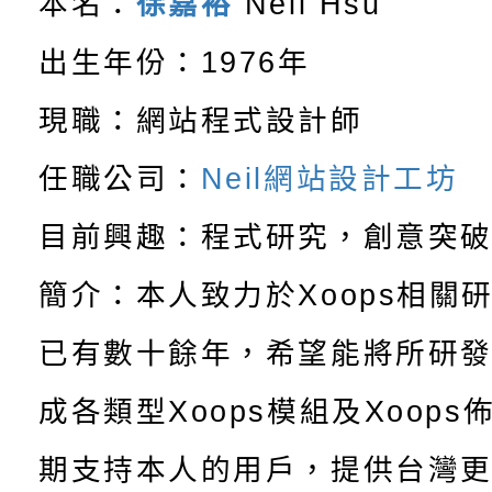
本名：
徐嘉裕
Neil Hsu
【甄選結果(第12招)】
學年度第1學期第9次代
結果(第3招)
出生年份：1976年
轉知：桃園市115學年
學年度第1學期第7次代
結果(第4招)
現職：網站程式設計師
轉知：「桃園市115學
賽及師生本土語及新住
結果(第12招)
任職公司：
Neil網站設計工坊
轉知：「115年金融知
比賽實施要點」
賽實施要點
目前興趣：程式研究，創意突
轉知臺中市政府政風處
動辦法」
簡介：本人致力於Xoops相關
轉知：「115學年度全
城市手牽手，綠能透明
已有數十餘年，希望能將所研
轉知：桃園市115年度
劇比賽實施要點」及修
畫影片一案
成各類型Xoops模組及Xoop
【甄選結果(第11招)】
敬師藝文競賽』實施計
表
期支持本人的用戶，提供台灣更