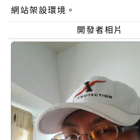
【甄選結果(第3招)】公
學年度第1學期第7次代
網站架設環境。
學年度第1學期第9次代
結果(第11招)
開發者相片
結果(第3招)