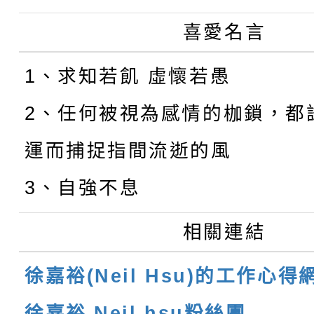
喜愛名言
1、求知若飢 虛懷若愚
2、任何被視為感情的枷鎖，都
運而捕捉指間流逝的風
3、自強不息
相關連結
徐嘉裕(Neil Hsu)的工作心得
徐嘉裕 Neil hsu粉絲團