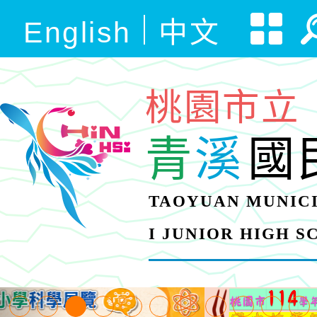
English
中文
桃園市立
青
溪
國
TAOYUAN MUNICI
I JUNIOR HIGH 