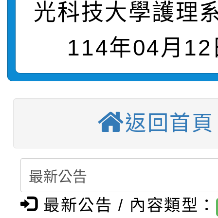
光科技大學護理系
轉知：桃園市115年度
劇比賽實施要點」及修
畫影片一案
【甄選結果(第11招)】
敬師藝文競賽』實施計
表
114年04月12
【甄選結果(第3招)】公
學年度第1學期第7次代
【甄選結果(第4招)】公
學年度第1學期第9次代
結果(第11招)
【甄選結果(第12招)】
學年度第1學期第9次代
結果(第3招)
返回首頁
轉知：桃園市115學年
學年度第1學期第7次代
結果(第4招)
轉知：「桃園市115學
賽及師生本土語及新住
結果(第12招)
轉知：「115年金融知
比賽實施要點」
賽實施要點
最新公告 / 內容類型：