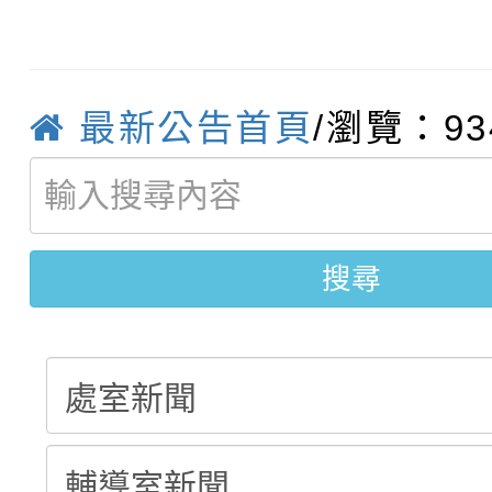
轉知臺中市政府政風處
動辦法」
轉知：「115學年度全
城市手牽手，綠能透明
最新公告首頁
/瀏覽：93
轉知：桃園市115年度
劇比賽實施要點」及修
畫影片一案
【甄選結果(第11招)】
敬師藝文競賽』實施計
表
【甄選結果(第3招)】公
學年度第1學期第7次代
搜尋
學年度第1學期第9次代
結果(第11招)
結果(第3招)