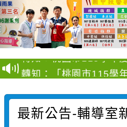
【甄選結果(第4招)】公
【甄選結果(第12招)】
學年度第1學期第9次代
轉知：桃園市115學年
學年度第1學期第7次代
結果(第4招)
轉知：「桃園市115學
賽及師生本土語及新住
結果(第12招)
轉知：「115年金融知
比賽實施要點」
賽實施要點
轉知臺中市政府政風處
動辦法」
最新公告-輔導室
轉知：「115學年度全
城市手牽手，綠能透明