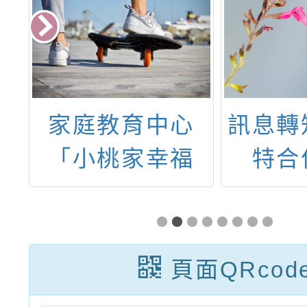
理
家庭教育中心
訊息轉
育
「小桃家幸福
特合
育
Podcast」、
『正』
告
「蛇來蛇去家和
向行為
樂聚過好年」海
入校列
頁面QRcod
報