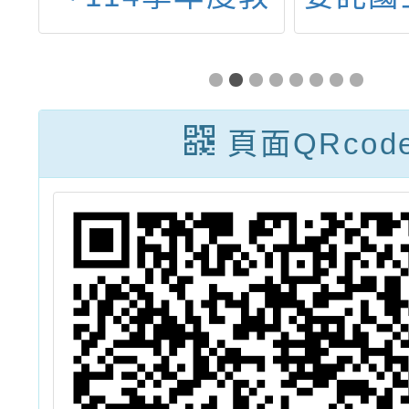
覽
育優先區親職教
學營
資
育講座～「送給
活」心
孩子最棒的禮物
習平台
頁面QRcod
~自尊與自信」
快活平
114
康知識
之賽前
案，詳