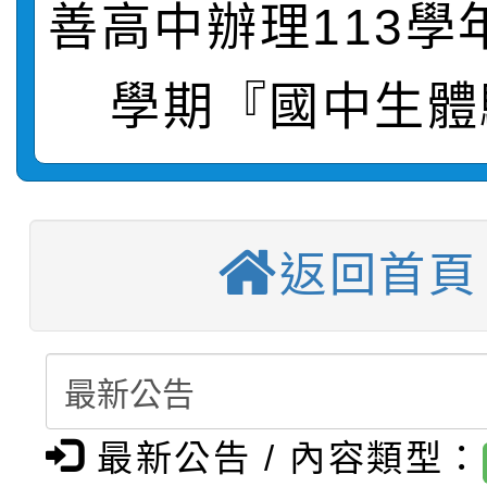
善高中辦理113學
轉知：桃園市115年度
劇比賽實施要點」及修
畫影片一案
學期『國中生體
【甄選結果(第11招)】
敬師藝文競賽』實施計
表
【甄選結果(第3招)】公
學年度第1學期第7次代
【甄選結果(第4招)】公
學年度第1學期第9次代
結果(第11招)
返回首頁
【甄選結果(第12招)】
學年度第1學期第9次代
結果(第3招)
轉知：桃園市115學年
學年度第1學期第7次代
結果(第4招)
轉知：「桃園市115學
賽及師生本土語及新住
結果(第12招)
最新公告 / 內容類型：
轉知：「115年金融知
比賽實施要點」
賽實施要點