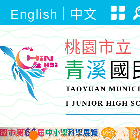
English
中文
桃園市立
青
溪
國
TAOYUAN MUNICI
I JUNIOR HIGH 