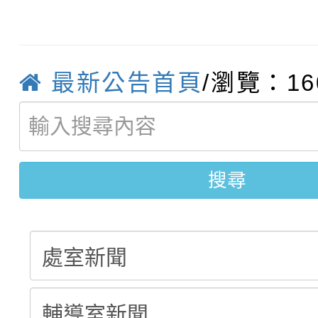
轉知臺中市政府政風處
動辦法」
轉知：「115學年度全
城市手牽手，綠能透明
最新公告首頁
/瀏覽：16
轉知：桃園市115年度
劇比賽實施要點」及修
畫影片一案
【甄選結果(第11招)】
敬師藝文競賽』實施計
表
【甄選結果(第3招)】公
搜尋
學年度第1學期第7次代
學年度第1學期第9次代
結果(第11招)
結果(第3招)