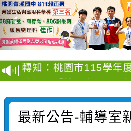
【甄選結果(第4招)】公
【甄選結果(第12招)】
學年度第1學期第9次代
轉知：桃園市115學年
學年度第1學期第7次代
結果(第4招)
轉知：「桃園市115學
賽及師生本土語及新住
結果(第12招)
轉知：「115年金融知
比賽實施要點」
賽實施要點
轉知臺中市政府政風處
動辦法」
最新公告-輔導室
轉知：「115學年度全
城市手牽手，綠能透明