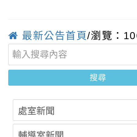
函轉運動部全民運動署辦
9月16日本府B2大禮堂
結果(第2招)
桃園區第七屆教育盃羽
推動社區運動俱樂部營
1次會員大會暨第7屆會
最新公告首頁
/瀏覽：10
【甄選結果(第9招)】公
計畫」1 份，請踴躍報
【甄選結果(第1招)】公
學年度第1學期第7次代
權責核予出席人員公(差
搜尋
【甄選結果(第3招)】公
學年度第1學期第9次代
結果(第9招)
學年度第1學期第8次代
結果(第1招)
結果(第3招)