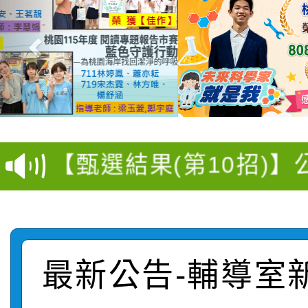
115學年度新生訓練注
115學年度新生補報到
【甄選結果(第10招)】
結果
【甄選結果(第2招)】公
學年度第1學期第7次代
轉知：本市公務人員協會
學年度第1學期第9次代
結果(第10招)
函轉運動部全民運動署辦
9月16日本府B2大禮堂
最新公告-輔導室
結果(第2招)
桃園區第七屆教育盃羽
推動社區運動俱樂部營
1次會員大會暨第7屆會