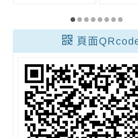
施
年度戲劇班特色
EdYo
招生甄選入學簡
未來，
章」下載網址及
——
頁面QRcod
簡章電子檔供參
坊