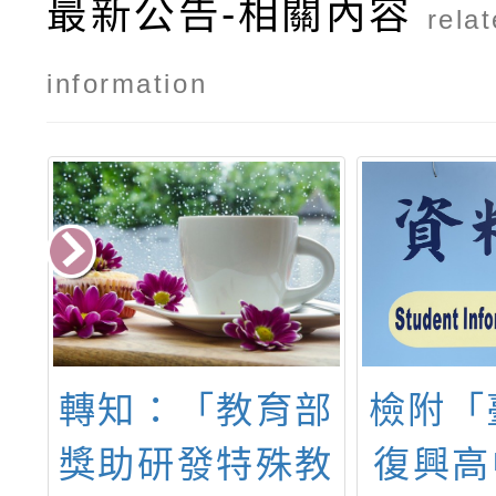
最新公告-相關內容
rela
information
部
檢附「臺北市立
臺灣一
教
復興高中114學
協