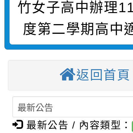
竹女子高中辦理1
【甄選結果(第9招)】公
計畫」1 份，請踴躍報
度第二學期高中
【甄選結果(第1招)】公
學年度第1學期第7次代
權責核予出席人員公(差
【甄選結果(第3招)】公
學年度第1學期第9次代
結果(第9招)
115學年度新生訓練注
學年度第1學期第8次代
結果(第1招)
返回首頁
115學年度新生補報到
結果(第3招)
【甄選結果(第10招)】
結果
【甄選結果(第2招)】公
學年度第1學期第7次代
最新公告 / 內容類型：
轉知：本市公務人員協會
學年度第1學期第9次代
結果(第10招)