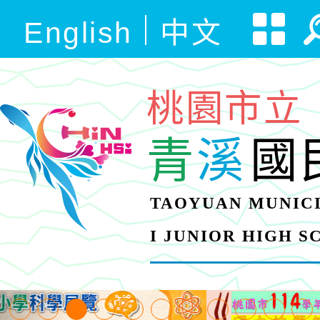
English
中文
桃園市立
青
溪
國
TAOYUAN MUNICI
I JUNIOR HIGH 