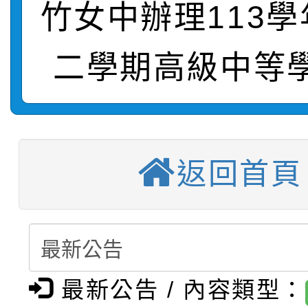
竹女中辦理113
轉知：桃園市115年度
劇比賽實施要點」及修
畫影片一案
【甄選結果(第11招)】
敬師藝文競賽』實施計
表
二學期高級中等
【甄選結果(第3招)】公
學年度第1學期第7次代
【甄選結果(第4招)】公
學年度第1學期第9次代
結果(第11招)
返回首頁
【甄選結果(第12招)】
學年度第1學期第9次代
結果(第3招)
轉知：桃園市115學年
學年度第1學期第7次代
結果(第4招)
轉知：「桃園市115學
賽及師生本土語及新住
結果(第12招)
轉知：「115年金融知
比賽實施要點」
賽實施要點
最新公告 / 內容類型：