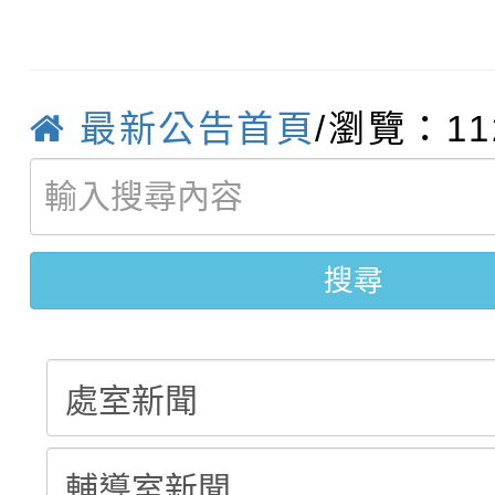
轉知臺中市政府政風處
動辦法」
轉知：「115學年度全
城市手牽手，綠能透明
最新公告首頁
/瀏覽：11
轉知：桃園市115年度
劇比賽實施要點」及修
畫影片一案
【甄選結果(第11招)】
敬師藝文競賽』實施計
表
【甄選結果(第3招)】公
學年度第1學期第7次代
搜尋
學年度第1學期第9次代
結果(第11招)
結果(第3招)