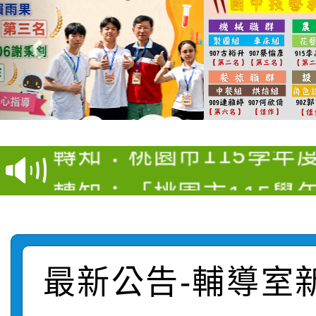
【甄選結果(第4招)】公
【甄選結果(第12招)】
學年度第1學期第9次代
轉知：桃園市115學年
學年度第1學期第7次代
結果(第4招)
轉知：「桃園市115學
賽及師生本土語及新住
結果(第12招)
轉知：「115年金融知
比賽實施要點」
賽實施要點
轉知臺中市政府政風處
動辦法」
最新公告-輔導室
轉知：「115學年度全
城市手牽手，綠能透明