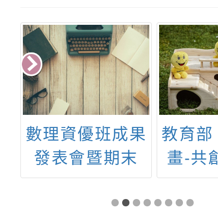
平
數理資優班成果
教育部
辦
發表會暨期末
畫-共
上
IGP會議
育樂章
資
度家庭