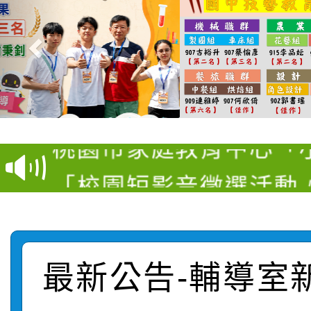
【甄選結果(第11招)】
【甄選結果(第3招)】公
學年度第1學期第7次代
桃園市家庭教育中心「
學年度第1學期第9次代
結果(第11招)
「校園短影音徵選活動
程資訊」、「暑期親子
結果(第3招)
115學年度新生訓練注
員」簡章及活動海報，
「祖孫樂淘桃」、「愛
115學年度新生補報到
踴躍報名參加
絕-親子共學同樂會」
最新公告-輔導室
【甄選結果(第10招)】
結果
站幸福系列講座及成長