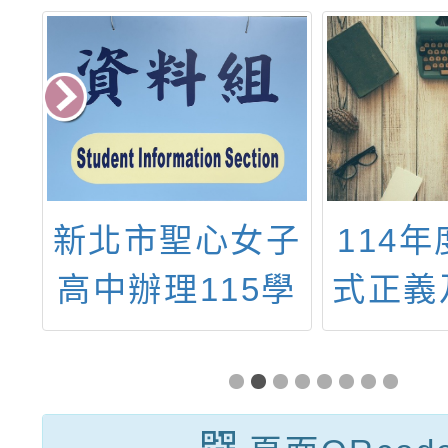
長
新北市聖心女子
114
童
高中辦理115學
式正義
家
年度聖心女中
情工作
OPEN
」
DAY《東亞時尚