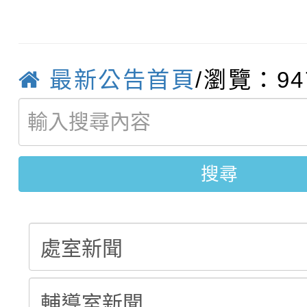
115學年度新生補報到
踴躍報名參加
絕-親子共學同樂會」
【甄選結果(第10招)】
結果
站幸福系列講座及成長
最新公告首頁
/瀏覽：94
【甄選結果(第2招)】公
學年度第1學期第7次代
報，惠請貴機關(學校)
轉知：本市公務人員協會
學年度第1學期第9次代
結果(第10招)
宣導。
函轉運動部全民運動署辦
9月16日本府B2大禮堂
結果(第2招)
搜尋
推動社區運動俱樂部營
1次會員大會暨第7屆會
計畫」1 份，請踴躍報
權責核予出席人員公(差