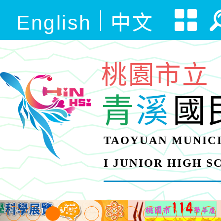
English
中文
桃園市立
青
溪
國
TAOYUAN MUNICI
I JUNIOR HIGH 