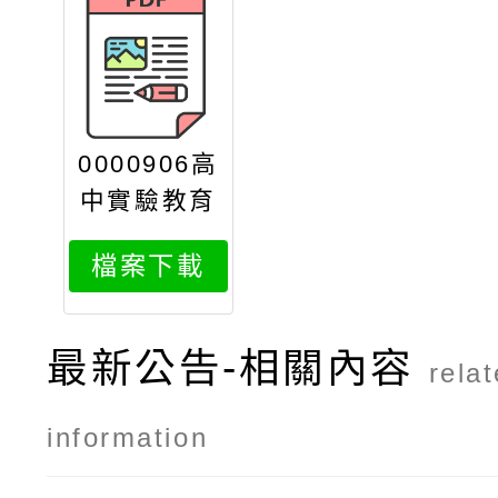
0000906高
中實驗教育
博覽會202
檔案下載
5talkshow
活動dm
最新公告-相關內容
rela
information