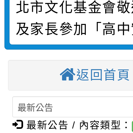
北市文化基金會敬
【甄選結果(第2招)】公
學年度第1學期第7次代
報，惠請貴機關(學校)
轉知：本市公務人員協會
學年度第1學期第9次代
結果(第10招)
宣導。
及家長參加「高中
函轉運動部全民運動署辦
9月16日本府B2大禮堂
結果(第2招)
【甄選結果(第11招)】
推動社區運動俱樂部營
1次會員大會暨第7屆會
返回首頁
【甄選結果(第3招)】公
學年度第1學期第7次代
計畫」1 份，請踴躍報
桃園市家庭教育中心「
學年度第1學期第9次代
結果(第11招)
權責核予出席人員公(差
「校園短影音徵選活動
程資訊」、「暑期親子
結果(第3招)
115學年度新生訓練注
員」簡章及活動海報，
「祖孫樂淘桃」、「愛
最新公告 / 內容類型：