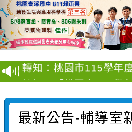
【甄選結果(第4招)】公
【甄選結果(第12招)】
學年度第1學期第9次代
轉知：桃園市115學年
學年度第1學期第7次代
結果(第4招)
轉知：「桃園市115學
賽及師生本土語及新住
結果(第12招)
轉知：「115年金融知
比賽實施要點」
賽實施要點
轉知臺中市政府政風處
動辦法」
最新公告-輔導室
轉知：「115學年度全
城市手牽手，綠能透明