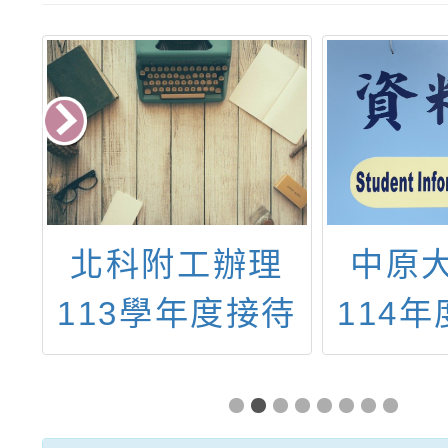
辦
北科附工辦理
中原
蛋
113學年度接待
114
，
美國芝加哥農業
市原住
報
高校交流--座談
原色