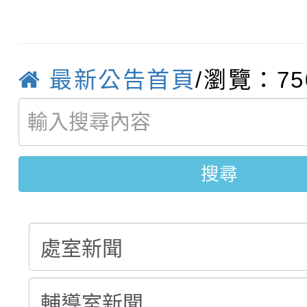
轉知臺中市政府政風處
動辦法」
轉知：「115學年度全
城市手牽手，綠能透明
最新公告首頁
/瀏覽：75
轉知：桃園市115年度
劇比賽實施要點」及修
畫影片一案
【甄選結果(第11招)】
敬師藝文競賽』實施計
表
搜尋
【甄選結果(第3招)】公
學年度第1學期第7次代
學年度第1學期第9次代
結果(第11招)
結果(第3招)