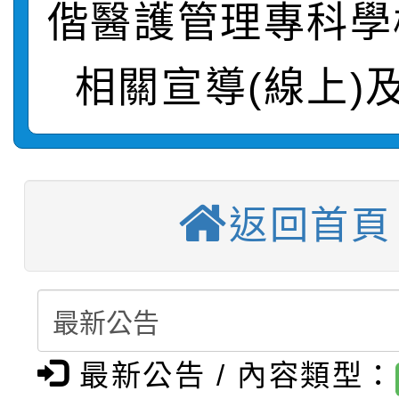
偕醫護管理專科學
轉知：桃園市115年度
劇比賽實施要點」及修
畫影片一案
相關宣導(線上)
【甄選結果(第11招)】
敬師藝文競賽』實施計
表
【甄選結果(第3招)】公
學年度第1學期第7次代
【甄選結果(第4招)】公
學年度第1學期第9次代
結果(第11招)
返回首頁
【甄選結果(第12招)】
學年度第1學期第9次代
結果(第3招)
轉知：桃園市115學年
學年度第1學期第7次代
結果(第4招)
轉知：「桃園市115學
賽及師生本土語及新住
結果(第12招)
最新公告 / 內容類型：
轉知：「115年金融知
比賽實施要點」
賽實施要點