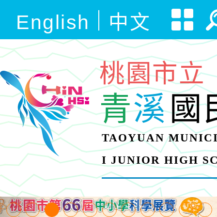
English
中文
桃園市立
青
溪
國
TAOYUAN MUNICI
I JUNIOR HIGH 