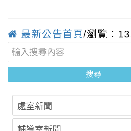
115學年度新生補報到
踴躍報名參加
絕-親子共學同樂會」
【甄選結果(第10招)】
結果
站幸福系列講座及成長
最新公告首頁
/瀏覽：13
【甄選結果(第2招)】公
學年度第1學期第7次代
報，惠請貴機關(學校)
轉知：本市公務人員協會
學年度第1學期第9次代
結果(第10招)
宣導。
函轉運動部全民運動署辦
9月16日本府B2大禮堂
結果(第2招)
搜尋
推動社區運動俱樂部營
1次會員大會暨第7屆會
計畫」1 份，請踴躍報
權責核予出席人員公(差