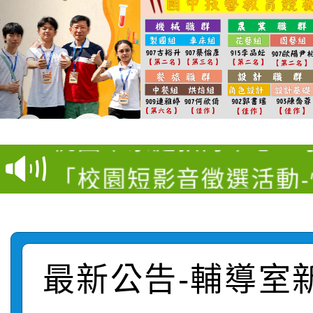
【甄選結果(第11招)】
【甄選結果(第3招)】公
學年度第1學期第7次代
桃園市家庭教育中心「
學年度第1學期第9次代
結果(第11招)
「校園短影音徵選活動
程資訊」、「暑期親子
結果(第3招)
115學年度新生訓練注
員」簡章及活動海報，
「祖孫樂淘桃」、「愛
115學年度新生補報到
踴躍報名參加
絕-親子共學同樂會」
最新公告-輔導室
【甄選結果(第10招)】
結果
站幸福系列講座及成長