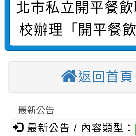
【甄選結果(第2招)】公
學年度第1學期第7次代
北市私立開平餐飲
報，惠請貴機關(學校)
轉知：本市公務人員協會
學年度第1學期第9次代
結果(第10招)
宣導。
校辦理「開平餐飲
函轉運動部全民運動署辦
9月16日本府B2大禮堂
結果(第2招)
【甄選結果(第11招)】
推動社區運動俱樂部營
1次會員大會暨第7屆會
【甄選結果(第3招)】公
學年度第1學期第7次代
計畫」1 份，請踴躍報
返回首頁
桃園市家庭教育中心「
學年度第1學期第9次代
結果(第11招)
權責核予出席人員公(差
「校園短影音徵選活動
程資訊」、「暑期親子
結果(第3招)
115學年度新生訓練注
員」簡章及活動海報，
「祖孫樂淘桃」、「愛
最新公告 / 內容類型：