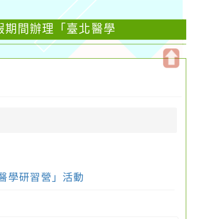
假期間辦理「臺北醫學
開
啟
上
方
區
塊
醫學研習營」活動