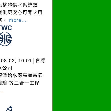
化整體供水系統效
提供更安心可靠之用
務。
more...
-08-03, 10:01│台灣
水公司
龍潭給水廠高壓電氣
檢驗 等三合一工程
..