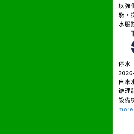
以強
能，
水服
停水
2026
自來
辦理
設備
more.