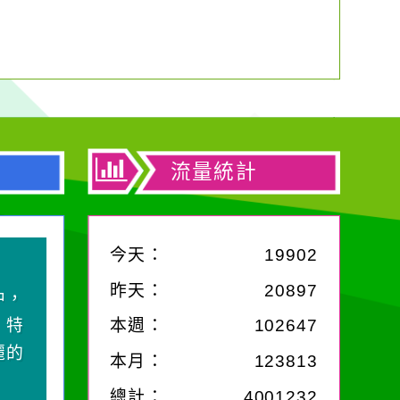
流量統計
今天：
19902
昨天：
20897
中，
，特
本週：
102647
麗的
本月：
123813
總計：
4001232