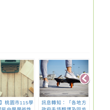
】桃園市115學
訊息轉知：「各地方
有關
國民中學學術性
政府手語翻譯及同步
前教