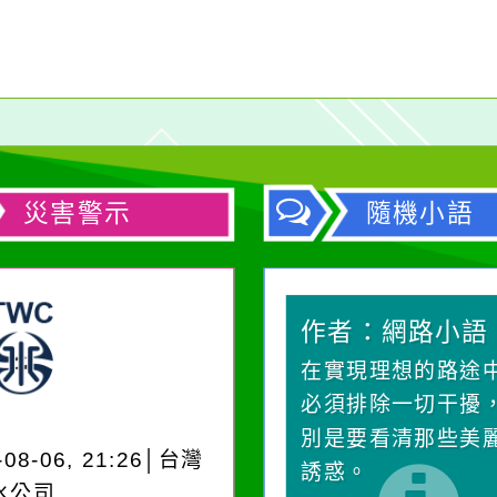
災害警示
隨機小語
作者：網路小語
作者：網路小語
一杯清水因滴入一滴污
在實現理想的路途
水而變污濁，一杯污水
必須排除一切干擾
卻不會因一滴清水的存
別是要看清那些美
-08-06, 21:26│台灣
在而變清澈。
誘惑。
水公司