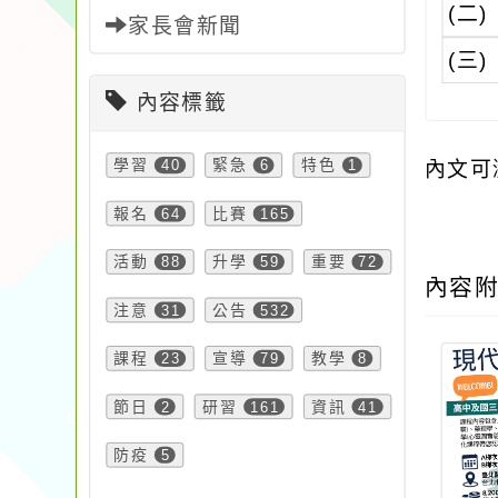
(二)
家長會新聞
(三)
內容標籤
學習
40
緊急
6
特色
1
內文可
報名
64
比賽
165
活動
88
升學
59
重要
72
內容
注意
31
公告
532
課程
23
宣導
79
教學
8
節日
2
研習
161
資訊
41
防疫
5