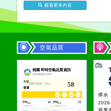
違反身心障礙者權利公約
份，請查照。
觀看更多內容
申訴案件作業原則」
空氣品質
作者：網路小語
生活是一面鏡子。你對
它笑，它就對你笑；你
停水
對它哭，它也對你哭。
2026
自來