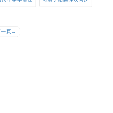
創造能力資賦優
聽打服務申辦資訊」
小學
學生鑑定簡章
等教育
數位
治主
下一頁
→
習單