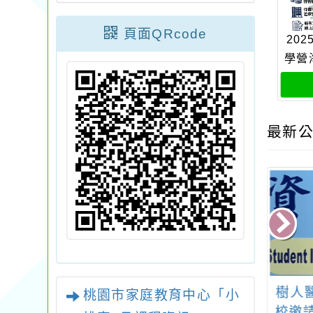
頁面QRcode
20
學營海
最新公
桃園市路亞國際
教育局辦理本市115年
樹人
桃園市家庭教育中心「小
理「115學年度
度在地產業博覽會
校邀