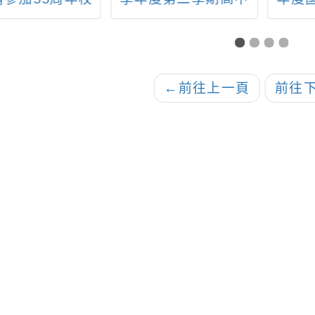
校園開放日活動
適性學習社區教育資
向暨
源均質化子計畫：沂
異
風體驗學力無限—數
學桌遊學術體驗營活
←
前往上一頁
前往
動