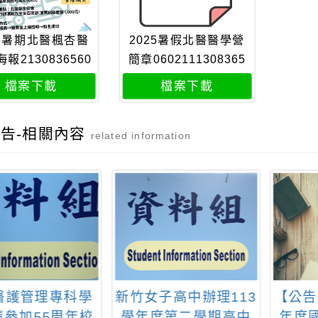
25暑期北醫楓杏醫
2025暑假北醫醫學營
報2130836560
簡章0602111308365
08
6008
檔案下載
檔案下載
告-相關內容
related information
醫護管理專科學
新竹女子高中辦理113
【公告
請參加55周年校
學年度第二學期高中
年度