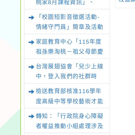
桃家8月課程資訊」、
部國際文憑實驗
慶暨
「暑期親子電影營」、
BDP）特色招生
「校園短影音徵選活動-
「祖孫樂淘桃」、「愛
說明會」
情緒守門員」簡章及活動
『原原』不絕-親子共學
海報，請鼓勵學生踴躍報
家庭教育中心「115年度
同樂會」、「邁向下一站
名參加
祖孫樂淘桃－祖父母節慶
幸福系列講座及成長團
祝活動」
體」海報，惠請貴機關
台灣展翅協會「兒少上線
(學校)運用多元管道宣
中，登入我們的社群時
導。
代！」2026兒少培力工
檢送教育部核准116學年
作坊報名簡章
度高級中等學校藝術才能
班特色招生甄選入學部分
轉知：「行政院身心障礙
招生學校調整國中教育會
者權益推動小組處理涉及
考錄取門檻相關附件1