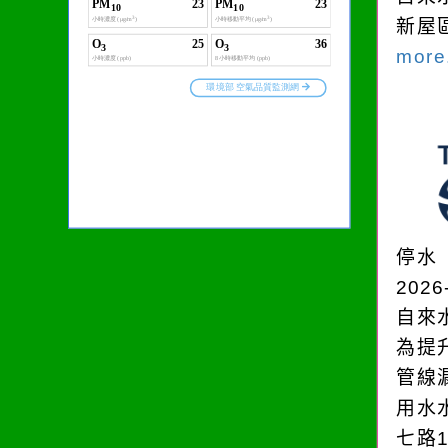
新屋
more.
停水
2026
自來
為提
管線
用水
七路