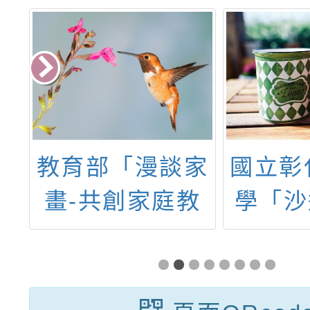
教育部「漫談家
國立彰
桃
畫-共創家庭教
學「沙
網
育樂章」113年
體 Ｘ
作
度家庭教育漫畫
2025
及
徵件活動簡章
分析