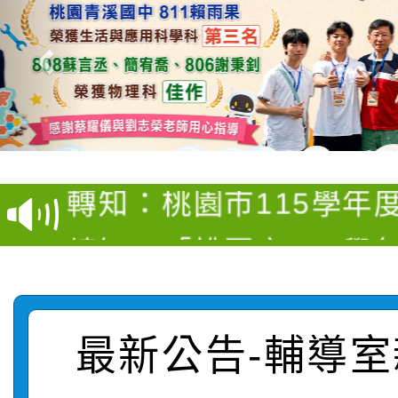
【甄選結果(第4招)】公
【甄選結果(第12招)】
學年度第1學期第9次代
轉知：桃園市115學年
學年度第1學期第7次代
結果(第4招)
轉知：「桃園市115學
賽及師生本土語及新住
結果(第12招)
轉知：「115年金融知
比賽實施要點」
賽實施要點
轉知臺中市政府政風處
動辦法」
最新公告-輔導室
轉知：「115學年度全
城市手牽手，綠能透明