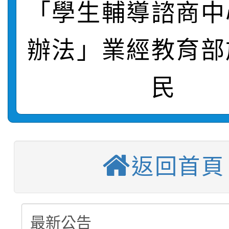
「學生輔導諮商中
轉知：桃園市115年度
劇比賽實施要點」及修
畫影片一案
辦法」業經教育部
【甄選結果(第11招)】
敬師藝文競賽』實施計
表
【甄選結果(第3招)】公
學年度第1學期第7次代
民
【甄選結果(第4招)】公
學年度第1學期第9次代
結果(第11招)
【甄選結果(第12招)】
學年度第1學期第9次代
結果(第3招)
轉知：桃園市115學年
學年度第1學期第7次代
返回首頁
結果(第4招)
轉知：「桃園市115學
賽及師生本土語及新住
結果(第12招)
轉知：「115年金融知
比賽實施要點」
賽實施要點