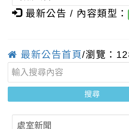
轉知臺中市政府政風處
動辦法」
最新公告 / 內容類型：
轉知：「115學年度全
城市手牽手，綠能透明
轉知：桃園市115年度
劇比賽實施要點」及修
畫影片一案
最新公告首頁
/瀏覽：12
【甄選結果(第11招)】
敬師藝文競賽』實施計
表
【甄選結果(第3招)】公
學年度第1學期第7次代
學年度第1學期第9次代
結果(第11招)
搜尋
結果(第3招)