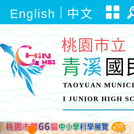
English
中文
桃園市立
青
溪
國
TAOYUAN MUNICI
I JUNIOR HIGH 