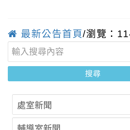
轉知臺中市政府政風處
動辦法」
轉知：「115學年度全
城市手牽手，綠能透明
最新公告首頁
/瀏覽：11
轉知：桃園市115年度
劇比賽實施要點」及修
畫影片一案
【甄選結果(第11招)】
敬師藝文競賽』實施計
表
【甄選結果(第3招)】公
學年度第1學期第7次代
搜尋
學年度第1學期第9次代
結果(第11招)
結果(第3招)