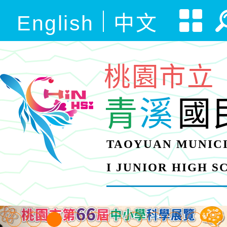
English
中文
桃園市立
青
溪
國
TAOYUAN MUNICI
I JUNIOR HIGH 