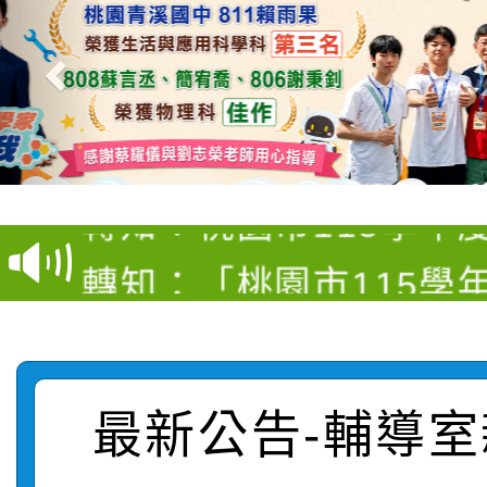
【甄選結果(第4招)】公
【甄選結果(第12招)】
學年度第1學期第9次代
轉知：桃園市115學年
學年度第1學期第7次代
結果(第4招)
轉知：「桃園市115學
賽及師生本土語及新住
結果(第12招)
轉知：「115年金融知
比賽實施要點」
賽實施要點
轉知臺中市政府政風處
動辦法」
最新公告-輔導室
轉知：「115學年度全
城市手牽手，綠能透明