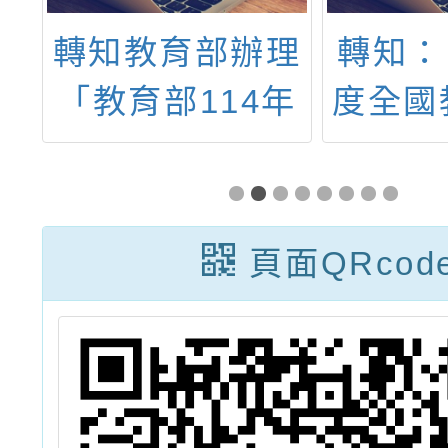
生
轉知教育部辦理
轉知：
成
「教育部114年
度全國
遊
性別平等教育日
關人員
-
策展」活動資
分
探
訊，請本校師生
頁面QRcod
簡
踴躍參與
屬