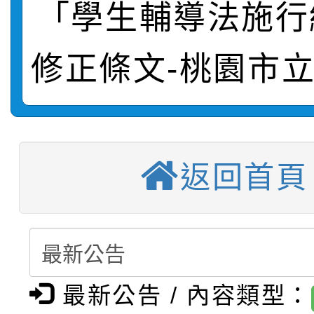
「學生輔導法施行
轉知：桃園市115年度
劇比賽實施要點」及修
畫影片一案
【甄選結果(第11招)】
敬師藝文競賽』實施計
表
修正條文-桃園市
【甄選結果(第3招)】公
學年度第1學期第7次代
【甄選結果(第4招)】公
學年度第1學期第9次代
結果(第11招)
【甄選結果(第12招)】
學年度第1學期第9次代
結果(第3招)
返回首頁
轉知：桃園市115學年
學年度第1學期第7次代
結果(第4招)
轉知：「桃園市115學
賽及師生本土語及新住
結果(第12招)
轉知：「115年金融知
比賽實施要點」
賽實施要點
最新公告 / 內容類型：