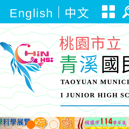
English
中文
桃園市立
青
溪
國
TAOYUAN MUNICI
I JUNIOR HIGH 