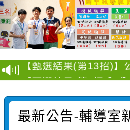
推廣本市公共運輸服務
【選舉公告】本校115
屬員工、師生及家長 
【甄選結果(第13招)】
評審委員會」及「教師
「我的減碳存摺2.0」
【甄選結果(第5招)】公
學年度第1學期第7次代
員會」之票選委員選舉
【甄選結果(第4招)】公
學年度第1學期第9次代
結果(第13招)
【甄選結果(第12招)】
學年度第1學期第9次代
結果(第5招)
最新公告-輔導室
轉知：桃園市115學年
學年度第1學期第7次代
結果(第4招)