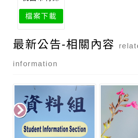
教育資源中
檔案下載
心專業工作
人員遴選簡
章2
最新公告-相關內容
rela
information