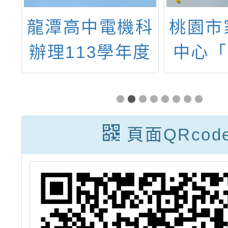
推
龍潭高中電機科
桃園市
少
辦理113學年度
中心「
考
第二學期均質化
月課程
「智慧程載莓好
「暑期
生活：機械手臂
營」、
頁面QRcod
操作編撰及整合
淘桃
應用」跨校特色
『原原
課程、 教材開
親子
發研習活動
會」、