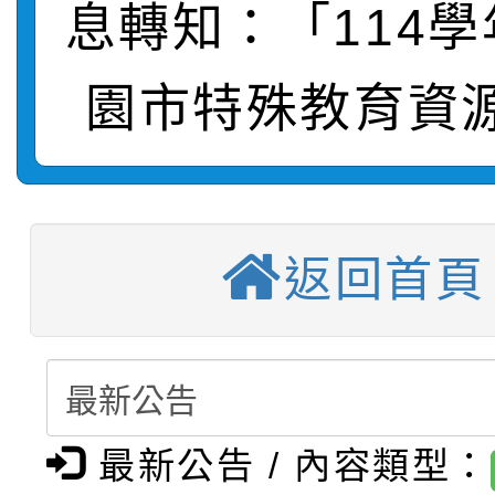
息轉知：「114
轉知：「桃園市115學
賽及師生本土語及新住
結果(第12招)
園市特殊教育資
轉知：「115年金融知
比賽實施要點」
賽實施要點
轉知臺中市政府政風處
動辦法」
推廣本市公共運輸服務
城市手牽手，綠能透明
返回首頁
【選舉公告】本校115
屬員工、師生及家長 
畫影片一案
【甄選結果(第13招)】
評審委員會」及「教師
「我的減碳存摺2.0」
【甄選結果(第5招)】公
學年度第1學期第7次代
員會」之票選委員選舉
最新公告 / 內容類型：
【甄選結果(第4招)】公
學年度第1學期第9次代
結果(第13招)