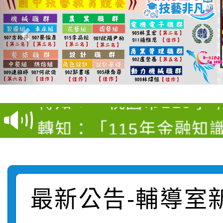
【甄選結果(第4招)】公
【甄選結果(第12招)】
學年度第1學期第9次代
轉知：桃園市115學年
學年度第1學期第7次代
結果(第4招)
轉知：「桃園市115學
賽及師生本土語及新住
結果(第12招)
轉知：「115年金融知
比賽實施要點」
賽實施要點
轉知臺中市政府政風處
動辦法」
轉知：「115學年度全
城市手牽手，綠能透明
最新公告-輔導室
轉知：桃園市115年度
劇比賽實施要點」及修
畫影片一案