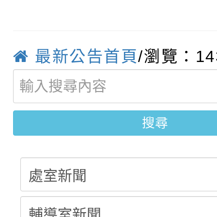
轉知：「115學年度全
城市手牽手，綠能透明
轉知：桃園市115年度
劇比賽實施要點」及修
畫影片一案
最新公告首頁
/瀏覽：14
【甄選結果(第11招)】
敬師藝文競賽』實施計
表
【甄選結果(第3招)】公
學年度第1學期第7次代
學年度第1學期第9次代
結果(第11招)
搜尋
結果(第3招)