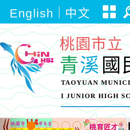
English
中文
桃園市立
青
溪
國
TAOYUAN MUNICI
I JUNIOR HIGH 