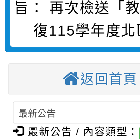
旨： 再次檢送「
【甄選結果(第11招)】
敬師藝文競賽』實施計
表
【甄選結果(第3招)】公
學年度第1學期第7次代
復115學年度北
【甄選結果(第4招)】公
學年度第1學期第9次代
結果(第11招)
【甄選結果(第12招)】
學年度第1學期第9次代
結果(第3招)
轉知：桃園市115學年
學年度第1學期第7次代
結果(第4招)
返回首頁
轉知：「桃園市115學
賽及師生本土語及新住
結果(第12招)
轉知：「115年金融知
比賽實施要點」
賽實施要點
轉知臺中市政府政風處
動辦法」
最新公告 / 內容類型：