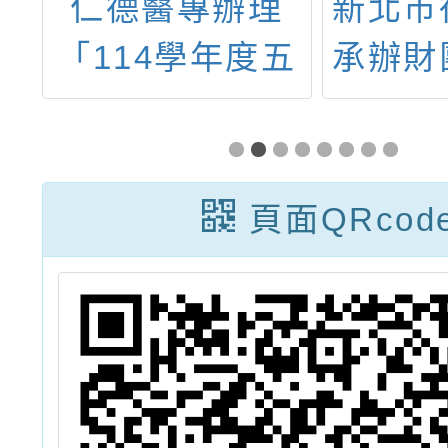
辦
仁德醫專辦理
新北市
兒
「114學年度五
承辦財
用
專免試入學及公
生文
研
費生制度線上說
「11
」
明會」
少年
頁面QRcod
間、設
研