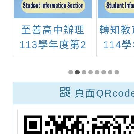
學
至善高中辦理
轉知教
公
113學年度第2
114
國
學期『國中生體
學期「
教
驗營(春季營)』
城 
正
遊」跨
頁面QRcod