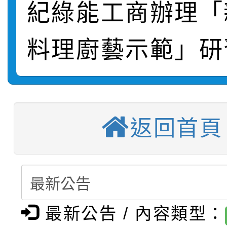
紀綠能工商辦理「
轉知：桃園市115年度
劇比賽實施要點」及修
畫影片一案
料理廚藝示範」研
【甄選結果(第11招)】
敬師藝文競賽』實施計
表
【甄選結果(第3招)】公
學年度第1學期第7次代
【甄選結果(第4招)】公
學年度第1學期第9次代
結果(第11招)
返回首頁
【甄選結果(第12招)】
學年度第1學期第9次代
結果(第3招)
轉知：桃園市115學年
學年度第1學期第7次代
結果(第4招)
轉知：「桃園市115學
賽及師生本土語及新住
結果(第12招)
最新公告 / 內容類型：
轉知：「115年金融知
比賽實施要點」
賽實施要點