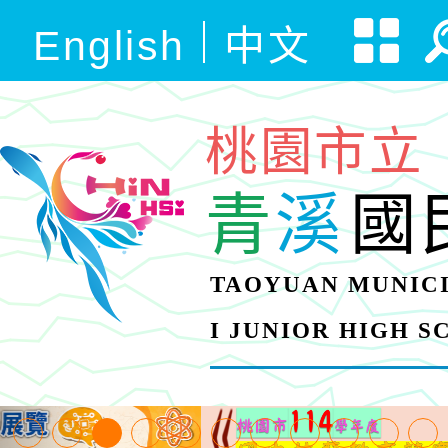
English
中文
桃園市立
青
溪
國
TAOYUAN MUNICI
I JUNIOR HIGH 