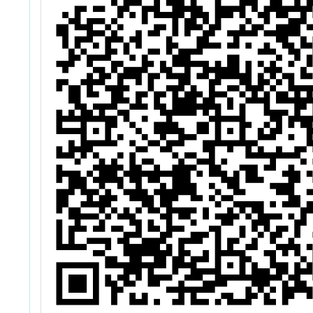
uLfjMNsoloyCsBgi9Ydz8BUN