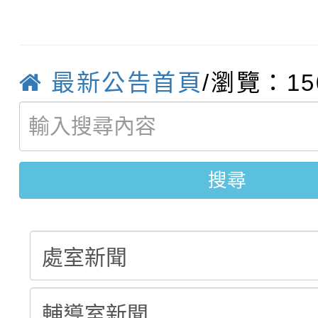
轉知臺中市政府政風處
動辦法」
轉知：「115學年度全
城市手牽手，綠能透明
最新公告首頁
/瀏覽：15
轉知：桃園市115年度
劇比賽實施要點」及修
畫影片一案
【甄選結果(第11招)】
敬師藝文競賽』實施計
表
【甄選結果(第3招)】公
學年度第1學期第7次代
搜尋
學年度第1學期第9次代
結果(第11招)
結果(第3招)