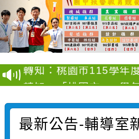
【甄選結果(第4招)】公
【甄選結果(第12招)】
學年度第1學期第9次代
轉知：桃園市115學年
學年度第1學期第7次代
結果(第4招)
轉知：「桃園市115學
賽及師生本土語及新住
結果(第12招)
轉知：「115年金融知
比賽實施要點」
賽實施要點
轉知臺中市政府政風處
動辦法」
最新公告-輔導室
轉知：「115學年度全
城市手牽手，綠能透明