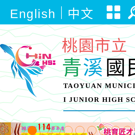
English
中文
桃園市立
青
溪
國
TAOYUAN MUNICI
I JUNIOR HIGH 