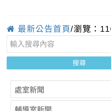
轉知臺中市政府政風處
動辦法」
轉知：「115學年度全
城市手牽手，綠能透明
最新公告首頁
/瀏覽：11
轉知：桃園市115年度
劇比賽實施要點」及修
畫影片一案
【甄選結果(第11招)】
敬師藝文競賽』實施計
表
【甄選結果(第3招)】公
學年度第1學期第7次代
搜尋
學年度第1學期第9次代
結果(第11招)
結果(第3招)