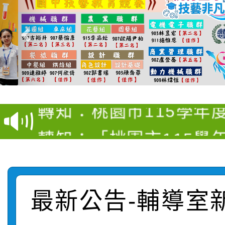
【甄選結果(第4招)】公
【甄選結果(第12招)】
學年度第1學期第9次代
轉知：桃園市115學年
學年度第1學期第7次代
結果(第4招)
轉知：「桃園市115學
賽及師生本土語及新住
結果(第12招)
轉知：「115年金融知
比賽實施要點」
賽實施要點
轉知臺中市政府政風處
動辦法」
最新公告-輔導室
轉知：「115學年度全
城市手牽手，綠能透明