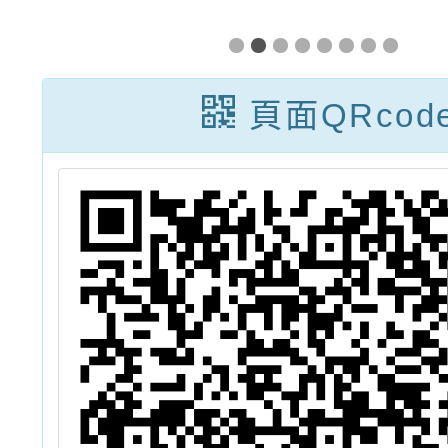
劇
理「生命聊天
學校
選
室」線上研習課
115
載
程
制特教
頁面QRcod
子
人員