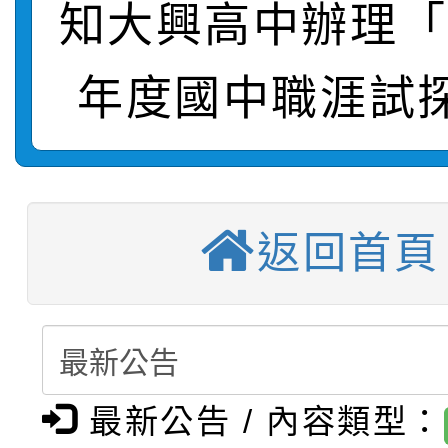
知大興高中辦理「
轉知：桃園市115年度
劇比賽實施要點」及修
畫影片一案
【甄選結果(第11招)】
敬師藝文競賽』實施計
表
年度國中職涯試
【甄選結果(第3招)】公
學年度第1學期第7次代
【甄選結果(第4招)】公
學年度第1學期第9次代
結果(第11招)
返回首頁
【甄選結果(第12招)】
學年度第1學期第9次代
結果(第3招)
轉知：桃園市115學年
學年度第1學期第7次代
結果(第4招)
轉知：「桃園市115學
賽及師生本土語及新住
結果(第12招)
轉知：「115年金融知
比賽實施要點」
賽實施要點
最新公告 / 內容類型：