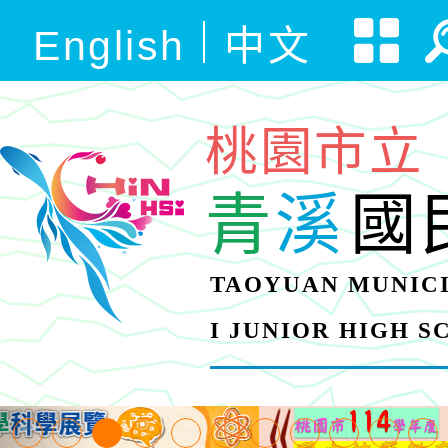
English
中文
桃園市立
青
溪
國
TAOYUAN MUNICI
I JUNIOR HIGH 