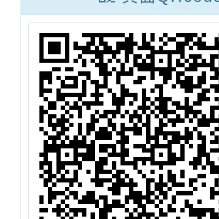
習(北
鼓勵校
躍報