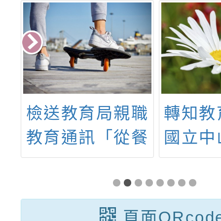
年
檢送教育局親職
轉知教
導
教育通訊「從餐
國立中
-
桌到書桌 陪孩
理11
研
子吃好也學好」
園霸凌
工
信函1份
初階輔
頁面QRcod