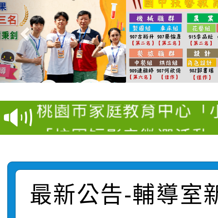
轉知：桃園市115年度
【甄選結果(第11招)】
敬師藝文競賽』實施計
【甄選結果(第3招)】公
學年度第1學期第7次代
桃園市家庭教育中心「
學年度第1學期第9次代
結果(第11招)
「校園短影音徵選活動
程資訊」、「暑期親子
結果(第3招)
115學年度新生訓練注
員」簡章及活動海報，
「祖孫樂淘桃」、「愛
115學年度新生補報到
踴躍報名參加
絕-親子共學同樂會」
最新公告-輔導室
【甄選結果(第10招)】
結果
站幸福系列講座及成長