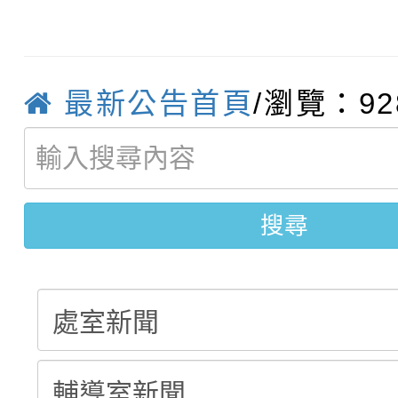
115學年度新生補報到
踴躍報名參加
絕-親子共學同樂會」
【甄選結果(第10招)】
結果
站幸福系列講座及成長
最新公告首頁
/瀏覽：92
【甄選結果(第2招)】公
學年度第1學期第7次代
報，惠請貴機關(學校)
轉知：本市公務人員協會
學年度第1學期第9次代
結果(第10招)
宣導。
9月16日本府B2大禮堂
結果(第2招)
搜尋
1次會員大會暨第7屆會