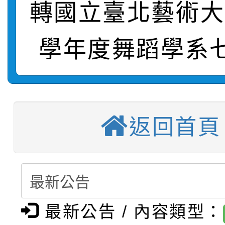
轉國立臺北藝術大
【甄選結果(第2招)】公
學年度第1學期第7次代
報，惠請貴機關(學校)
學年度舞蹈學系
轉知：本市公務人員協會
學年度第1學期第9次代
結果(第10招)
宣導。
轉知：桃園市115年度
9月16日本府B2大禮堂
結果(第2招)
【甄選結果(第11招)】
敬師藝文競賽』實施計
1次會員大會暨第7屆會
返回首頁
【甄選結果(第3招)】公
學年度第1學期第7次代
桃園市家庭教育中心「
學年度第1學期第9次代
結果(第11招)
「校園短影音徵選活動
程資訊」、「暑期親子
結果(第3招)
最新公告 / 內容類型：
115學年度新生訓練注
員」簡章及活動海報，
「祖孫樂淘桃」、「愛