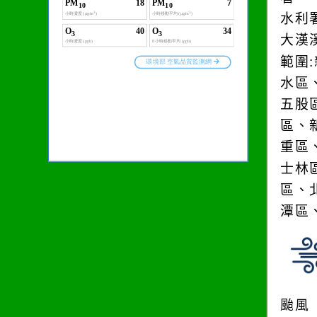
水利
大漢
範圍
水區
五股
區、
重區
士林
區、
潭區
颱風