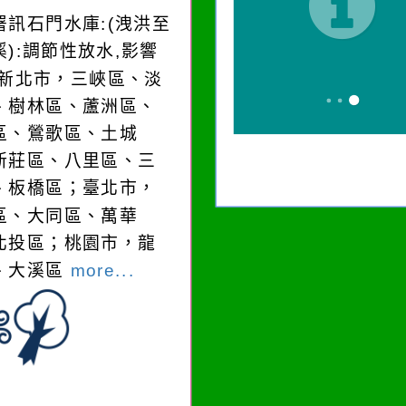
署訊石門水庫:(洩洪至
溪):調節性放水,影響
:新北市，三峽區、淡
、樹林區、蘆洲區、
區、鶯歌區、土城
新莊區、八里區、三
、板橋區；臺北市，
區、大同區、萬華
北投區；桃園市，龍
、大溪區
more...