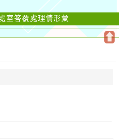
各處室答覆處理情形彙
開
啟
上
方
區
塊