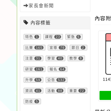
家長會新聞
內容
內容標籤
特色
1
課程
23
緊急
6
比賽
165
宣導
79
節日
2
注意
31
學習
40
教學
8
研習
161
報名
64
11
升學
59
公告
532
資訊
41
活動
88
重要
72
防疫
5