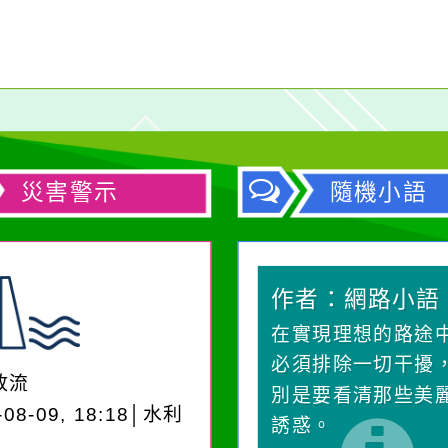
災害警示
隨機小語
作者：網路小語
作者：網路小語
一杯清水因滴入一滴污
在實現理想的路途
水而變污濁，一杯污水
必須排除一切干擾
放流
卻不會因一滴清水的存
別是要看清那些美
-08-09, 18:18│水利
在而變清澈。
誘惑。