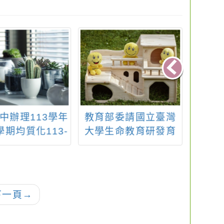
中辦理113學年
教育部委請國立臺灣
有關
學期均質化113-
大學生命教育研發育
暴力
色跨越「新」探
成中心辦理「114-
心「守
技職教育「興」
115年生命教育推動發
Be 
視野計畫
展計畫」之中小學教
救小卡
師在職進修生命教育
印、日
下一頁
→
第二專長及專長增能
一案
學分班，請鼓勵在職