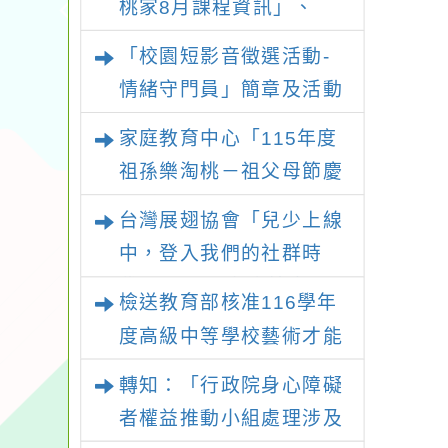
桃家8月課程資訊」、
「暑期親子電影營」、
「校園短影音徵選活動-
「祖孫樂淘桃」、「愛
情緒守門員」簡章及活動
『原原』不絕-親子共學
海報，請鼓勵學生踴躍報
家庭教育中心「115年度
同樂會」、「邁向下一站
名參加
祖孫樂淘桃－祖父母節慶
幸福系列講座及成長團
祝活動」
體」海報，惠請貴機關
台灣展翅協會「兒少上線
(學校)運用多元管道宣
中，登入我們的社群時
導。
代！」2026兒少培力工
檢送教育部核准116學年
作坊報名簡章
度高級中等學校藝術才能
班特色招生甄選入學部分
轉知：「行政院身心障礙
招生學校調整國中教育會
者權益推動小組處理涉及
考錄取門檻相關附件1