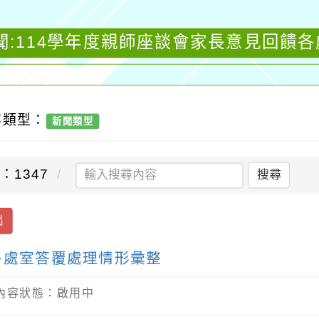
聞:114學年度親師座談會家長意見回饋
容類型：
新聞類型
：1347
搜尋
出
各處室答覆處理情形彙整
/ 內容狀態：啟用中