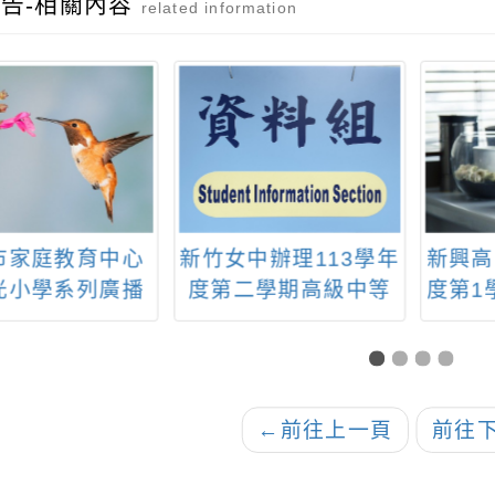
告-相關內容
related information
市家庭教育中心
新竹女中辦理113學年
新興高
光小學系列廣播
度第二學期高級中等
度第1
」海報宣導
學校適性學習社區教
3特
育資源均質化子計
索，
畫：沂風體驗學力無
限—飲食科學學術體
←
前往上一頁
前往
驗營活動