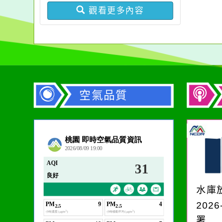
違反身心障礙者權利公約
份，請查照。
觀看更多內容
申訴案件作業原則」
空氣品質
作者：網路小語
生活是一面鏡子。你對
它笑，它就對你笑；你
水庫
對它哭，它也對你哭。
2026
署