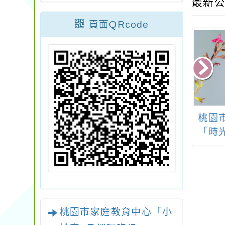
最新公
頁面QRcode
法人中華民國應
法律探索營-2025夏令
桃園
業管理協會高中
營報名開始!!鼓勵有志
「時
-2025夏令營報
於往【法政學群】、
劇
名開始!!
或相關科系探索體驗
的同學踴躍報名參
加。
桃園市家庭教育中心「小