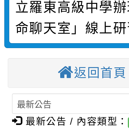
立羅東高級中學辦
轉知：桃園市115年度
劇比賽實施要點」及修
畫影片一案
命聊天室」線上研
【甄選結果(第11招)】
敬師藝文競賽』實施計
表
【甄選結果(第3招)】公
學年度第1學期第7次代
【甄選結果(第4招)】公
學年度第1學期第9次代
結果(第11招)
返回首頁
【甄選結果(第12招)】
學年度第1學期第9次代
結果(第3招)
轉知：桃園市115學年
學年度第1學期第7次代
結果(第4招)
轉知：「桃園市115學
賽及師生本土語及新住
結果(第12招)
最新公告 / 內容類型：
轉知：「115年金融知
比賽實施要點」
賽實施要點