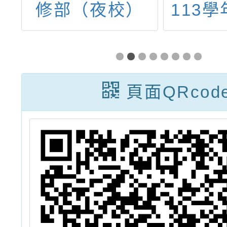
修部（夜校）
113
五
114學年度免試
中生體
明
入學招生訊息
季營)
國中生
頁面QRcod
有興趣