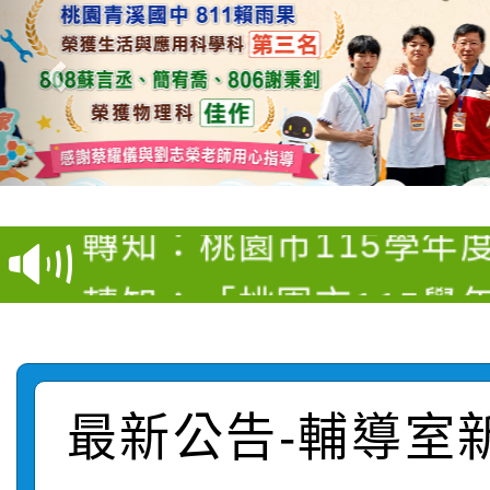
【甄選結果(第4招)】公
【甄選結果(第12招)】
學年度第1學期第9次代
轉知：桃園市115學年
學年度第1學期第7次代
結果(第4招)
轉知：「桃園市115學
賽及師生本土語及新住
結果(第12招)
轉知：「115年金融知
比賽實施要點」
賽實施要點
轉知臺中市政府政風處
動辦法」
最新公告-輔導室
轉知：「115學年度全
城市手牽手，綠能透明