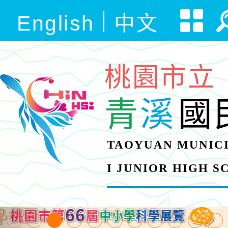
English
中文
桃園市立
青
溪
國
TAOYUAN MUNICI
I JUNIOR HIGH 