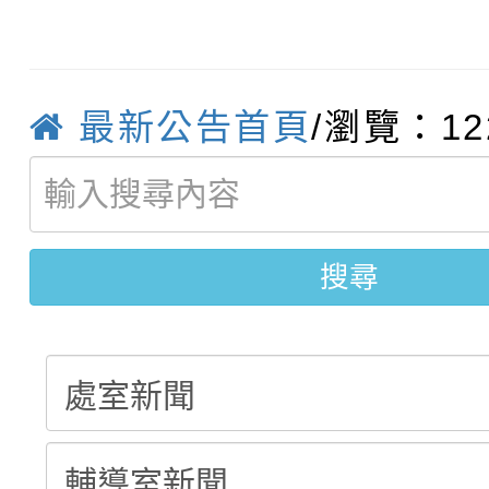
轉知臺中市政府政風處
動辦法」
轉知：「115學年度全
城市手牽手，綠能透明
最新公告首頁
/瀏覽：12
轉知：桃園市115年度
劇比賽實施要點」及修
畫影片一案
【甄選結果(第11招)】
敬師藝文競賽』實施計
表
【甄選結果(第3招)】公
學年度第1學期第7次代
搜尋
學年度第1學期第9次代
結果(第11招)
結果(第3招)