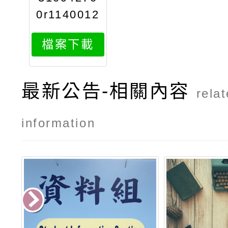
0r1140012
139doc1at
檔案下載
tach1
最新公告-相關內容
rela
information