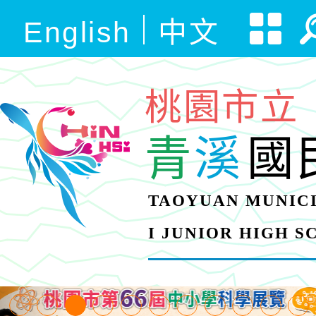
English
中文
桃園市立
青
溪
國
TAOYUAN MUNICI
I JUNIOR HIGH 