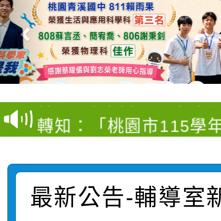
【甄選結果(第4招)】公
【甄選結果(第12招)】
學年度第1學期第9次代
轉知：桃園市115學年
學年度第1學期第7次代
結果(第4招)
轉知：「桃園市115學
賽及師生本土語及新住
結果(第12招)
轉知：「115年金融知
比賽實施要點」
賽實施要點
轉知臺中市政府政風處
動辦法」
最新公告-輔導室
轉知：「115學年度全
城市手牽手，綠能透明