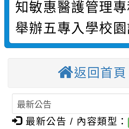
轉知：桃園市115年度
劇比賽實施要點」及修
畫影片一案
知敏惠醫護管理專
【甄選結果(第11招)】
敬師藝文競賽』實施計
表
舉辦五專入學校園
【甄選結果(第3招)】公
學年度第1學期第7次代
【甄選結果(第4招)】公
學年度第1學期第9次代
結果(第11招)
【甄選結果(第12招)】
學年度第1學期第9次代
結果(第3招)
返回首頁
轉知：桃園市115學年
學年度第1學期第7次代
結果(第4招)
轉知：「桃園市115學
賽及師生本土語及新住
結果(第12招)
轉知：「115年金融知
比賽實施要點」
賽實施要點
最新公告 / 內容類型：