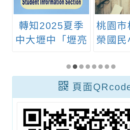
山
轉知2025夏季
桃園市
學
中大壢中「壢亮
榮國民
、
永續營」活動
「桃園
體
度加強
活
自我傷
頁面QRcod
防治處
習」，
家長及