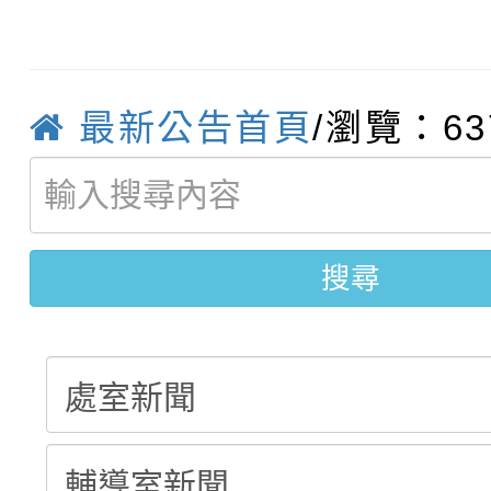
轉知臺中市政府政風處
動辦法」
轉知：「115學年度全
城市手牽手，綠能透明
最新公告首頁
/瀏覽：63
轉知：桃園市115年度
劇比賽實施要點」及修
畫影片一案
【甄選結果(第11招)】
敬師藝文競賽』實施計
表
【甄選結果(第3招)】公
學年度第1學期第7次代
搜尋
學年度第1學期第9次代
結果(第11招)
結果(第3招)