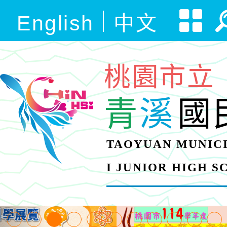
English
中文
桃園市立
青
溪
國
TAOYUAN MUNICI
I JUNIOR HIGH 