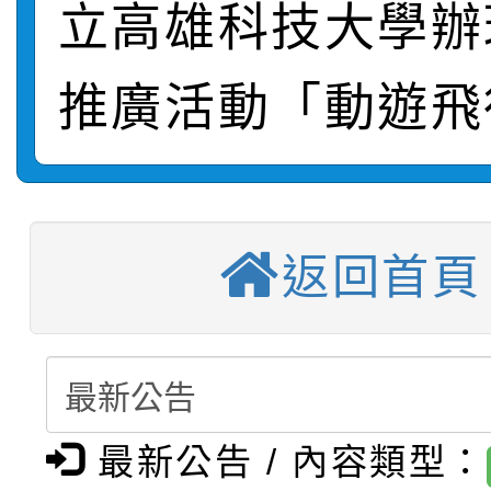
立高雄科技大學辦
轉知：桃園市115年度
劇比賽實施要點」及修
畫影片一案
推廣活動「動遊飛
【甄選結果(第11招)】
敬師藝文競賽』實施計
表
【甄選結果(第3招)】公
學年度第1學期第7次代
【甄選結果(第4招)】公
學年度第1學期第9次代
結果(第11招)
返回首頁
【甄選結果(第12招)】
學年度第1學期第9次代
結果(第3招)
轉知：桃園市115學年
學年度第1學期第7次代
結果(第4招)
轉知：「桃園市115學
賽及師生本土語及新住
結果(第12招)
最新公告 / 內容類型：
轉知：「115年金融知
比賽實施要點」
賽實施要點