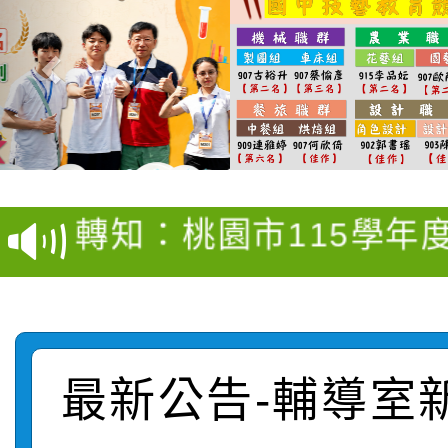
【甄選結果(第4招)】公
【甄選結果(第12招)】
學年度第1學期第9次代
轉知：桃園市115學年
學年度第1學期第7次代
結果(第4招)
轉知：「桃園市115學
賽及師生本土語及新住
結果(第12招)
轉知：「115年金融知
比賽實施要點」
賽實施要點
轉知臺中市政府政風處
動辦法」
最新公告-輔導室
轉知：「115學年度全
城市手牽手，綠能透明