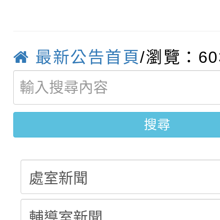
轉知臺中市政府政風處
動辦法」
轉知：「115學年度全
城市手牽手，綠能透明
最新公告首頁
/瀏覽：60
轉知：桃園市115年度
劇比賽實施要點」及修
畫影片一案
【甄選結果(第11招)】
敬師藝文競賽』實施計
表
搜尋
【甄選結果(第3招)】公
學年度第1學期第7次代
學年度第1學期第9次代
結果(第11招)
結果(第3招)