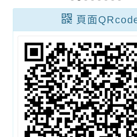
免
發亮的四大關
辦理「
」
鍵」，邀請本校
廣引導
頁面QRcod
教職員工、家
覺察
長、社區人士踴
『發展
躍參加。
本位之
精進策
設計