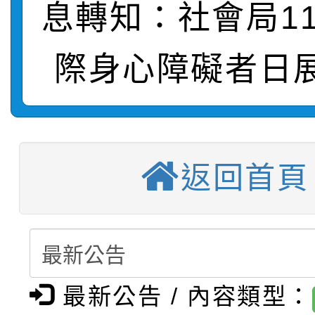
轉知：桃園市115年度
劇比賽實施要點」及修
畫影片一案
息轉知：社會局1
【甄選結果(第11招)】
敬師藝文競賽』實施計
表
際身心障礙者日
【甄選結果(第3招)】公
學年度第1學期第7次代
【甄選結果(第4招)】公
學年度第1學期第9次代
結果(第11招)
【甄選結果(第12招)】
學年度第1學期第9次代
結果(第3招)
返回首頁
轉知：桃園市115學年
學年度第1學期第7次代
結果(第4招)
轉知：「桃園市115學
賽及師生本土語及新住
結果(第12招)
轉知：「115年金融知
比賽實施要點」
賽實施要點
最新公告 / 內容類型：