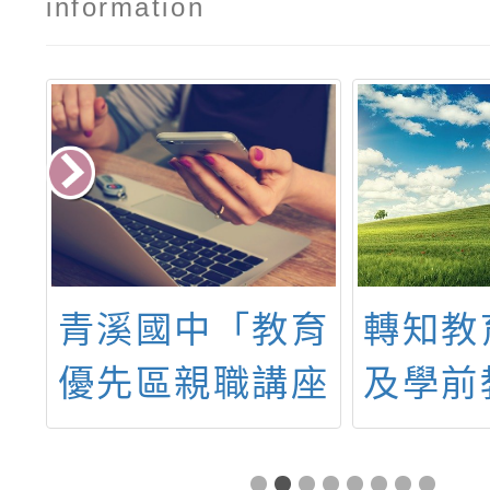
information
大
青溪國中「教育
轉知教
學
優先區親職講座
及學前
體
~培養孩子發光
託國立