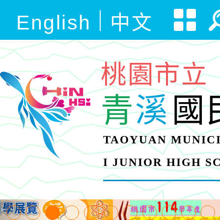
English
中文
桃園市立
青
溪
國
TAOYUAN MUNICI
I JUNIOR HIGH 