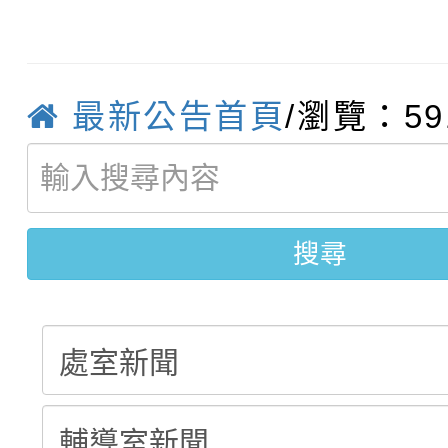
轉知臺中市政府政風處
動辦法」
轉知：「115學年度全
城市手牽手，綠能透明
轉知：桃園市115年度
劇比賽實施要點」及修
畫影片一案
最新公告首頁
/瀏覽：59
【甄選結果(第11招)】
敬師藝文競賽』實施計
表
【甄選結果(第3招)】公
學年度第1學期第7次代
搜尋
學年度第1學期第9次代
結果(第11招)
結果(第3招)