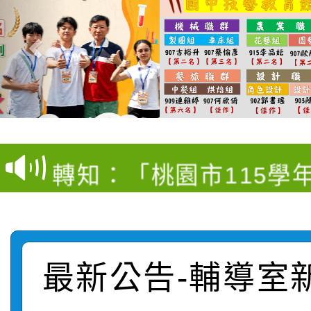
【甄選結果(第4招)】公
【甄選結果(第12招)】
學年度第1學期第9次代
轉知：桃園市115學年
學年度第1學期第7次代
結果(第4招)
轉知：「桃園市115學
賽及師生本土語及新住
結果(第12招)
轉知：「115年金融知
比賽實施要點」
賽實施要點
轉知臺中市政府政風處
動辦法」
最新公告-輔導室
轉知：「115學年度全
城市手牽手，綠能透明