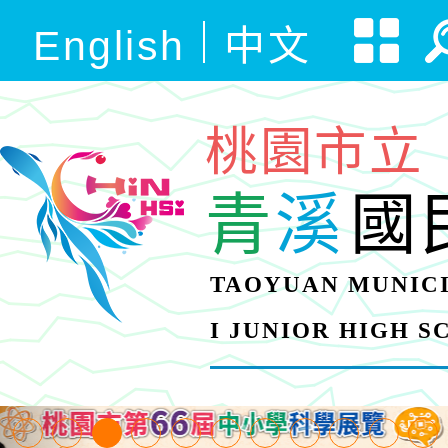
English
中文
桃園市立
青
溪
國
TAOYUAN MUNICI
I JUNIOR HIGH 