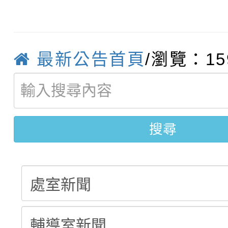
115學年度新生補報到
踴躍報名參加
絕-親子共學同樂會」
【甄選結果(第10招)】
結果
站幸福系列講座及成長
最新公告首頁
/瀏覽：15
【甄選結果(第2招)】公
學年度第1學期第7次代
報，惠請貴機關(學校)
轉知：本市公務人員協會
學年度第1學期第9次代
結果(第10招)
宣導。
搜尋
函轉運動部全民運動署辦
9月16日本府B2大禮堂
結果(第2招)
推動社區運動俱樂部營
1次會員大會暨第7屆會
計畫」1 份，請踴躍報
權責核予出席人員公(差