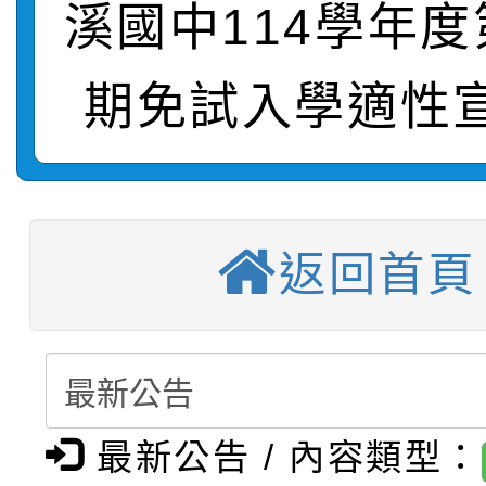
溪國中114學年
【甄選結果(第2招)】公
學年度第1學期第7次代
報，惠請貴機關(學校)
期免試入學適性
轉知：本市公務人員協會
學年度第1學期第9次代
結果(第10招)
宣導。
函轉運動部全民運動署辦
9月16日本府B2大禮堂
結果(第2招)
【甄選結果(第11招)】
推動社區運動俱樂部營
1次會員大會暨第7屆會
返回首頁
【甄選結果(第3招)】公
學年度第1學期第7次代
計畫」1 份，請踴躍報
桃園市家庭教育中心「
學年度第1學期第9次代
結果(第11招)
權責核予出席人員公(差
「校園短影音徵選活動
程資訊」、「暑期親子
結果(第3招)
最新公告 / 內容類型：
115學年度新生訓練注
員」簡章及活動海報，
「祖孫樂淘桃」、「愛