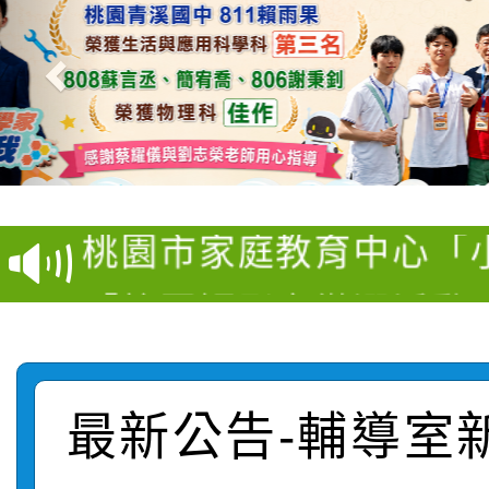
【甄選結果(第11招)】
【甄選結果(第3招)】公
學年度第1學期第7次代
桃園市家庭教育中心「
學年度第1學期第9次代
結果(第11招)
「校園短影音徵選活動
程資訊」、「暑期親子
結果(第3招)
115學年度新生訓練注
員」簡章及活動海報，
「祖孫樂淘桃」、「愛
115學年度新生補報到
踴躍報名參加
絕-親子共學同樂會」
最新公告-輔導室
【甄選結果(第10招)】
結果
站幸福系列講座及成長