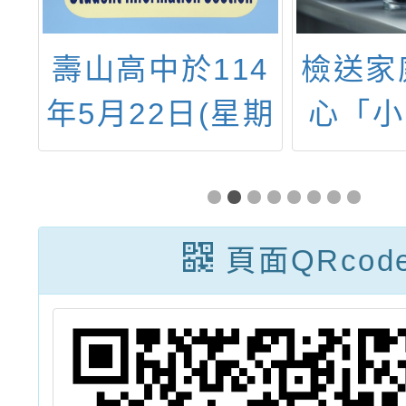
大
壽山高中於114
檢送家
與
年5月22日(星期
心「小
辦
四)舉辦「國際
課程
練
文化體驗營」活
「HE
藝
動
人」、
頁面QRcod
家長讀
「邁向
福」、