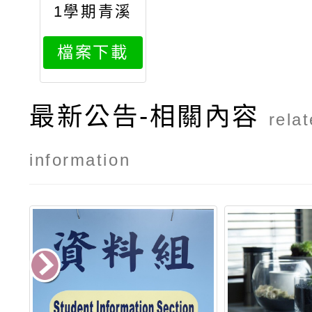
1學期青溪
國中適性入
檔案下載
學宣導專用
投影片青溪
國中家長下
最新公告-相關內容
rela
載版
information